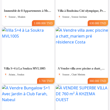
Immeuble de 8 Appartements à Msaken Nouvelle Construction
Villa à Bouhsina Cité olympique, Proche de toutes Commodités
Sousse , Msaken
Sousse , Sousse Jawhara
1.690.000 TND
630.000 TND
Villa S+4 à La Soukra MVL1005
A Vendre villa avec piscine a chatt_mariem pré résidence Costa
Ariana , Soukra
Sousse , Chatt Meriem
1.700 TND
880.000 TND