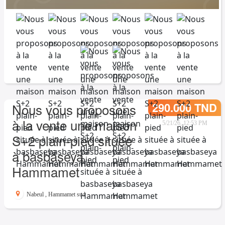
290.000 TND
Nous vous proposons
à la vente une maison
5/21/26, 12:53 PM
S+2 plain-pied située
à basbaseya
Hammamet
Nabeul
,
Hammamet sud