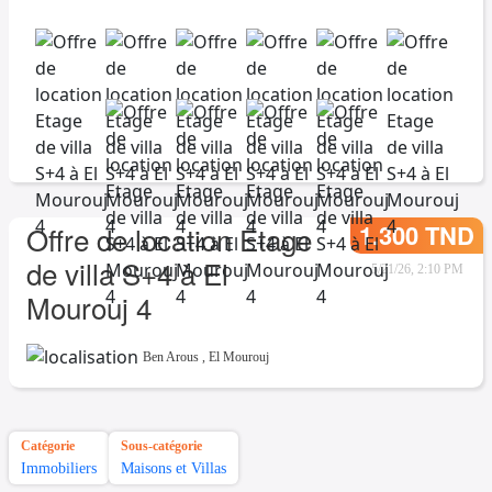
1.300 TND
Offre de location Etage
de villa S+4 à El
5/21/26, 2:10 PM
Mourouj 4
Ben Arous
,
El Mourouj
Catégorie
Sous-catégorie
Immobiliers
Maisons et Villas