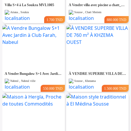
Villa S+4 à La Soukra MVL1005
A Vendre villa avec piscine a chatt_mariem pré résidence Costa
Ariana , Soukra
Sousse , Chatt Meriem
1.700 TND
880.000 TND
A Vendre Bungalow S+1 Avec Jardin à Club Farah, Nabeul
À VENDRE SUPERBE VILLA DE 760 m² À KHZEMA OUEST
Nabeul , Nabeul ville
Sousse , Khezama
550.000 TND
1.500.000 TND