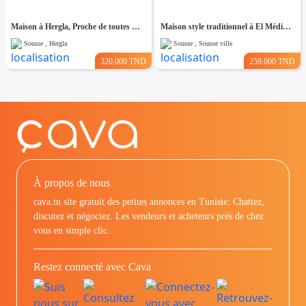
Maison à Hergla, Proche de toutes Commodités
Maison style traditionnel à El Médina Sousse
Sousse , Hergla
Sousse , Sousse ville
320.000 TND
259.000 TND
À propos de nous
cava.tn site gratuit des petites annonces en Tunisie: Chattez,
discutez et négociez. Les vendeurs et acheteurs prés de chez
vous en simple clic.
Restez connecté avec Cava