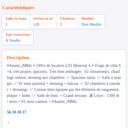
Caractéristiques
Salles de bains
Surface en m²
Chambres
Meubles
1
120
3
Non Meublé
Type transaction
A Vendre
Description
#Ameni_iMMo ⚡️ Offre de location à El Mourouj 4 ⚡️ Etage de villa S
+4, très propre, spacieux. Trés bien aménagée : 02 climatiseurs, chauf
fage central, dressing aux chambres. ✅ Spacieux salon. ✅ Salle à man
ger. ✅ 01 suite parental + dressing + balcon. ✅ 02 chambres à couche
r + dressings. ✅ Cuisine bien équipée par des éléments de rangement,
plaque + hotte. ✅ Salle de bain. + Grand terrasse. 💰 Loyer : 1300 dt
/ mois + 01 mois caution. ℹ️ #Ameni_iMMo :
56.10.10.17
/