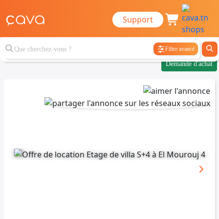
Support
Filtre avancé
Demande d'achat