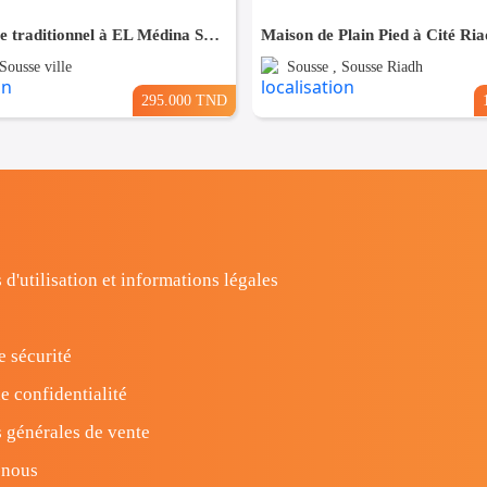
Maison style traditionnel à EL Médina Sousse ouvre sur trois rues
Maison de Plain Pied à Cité Ria
Sousse ville
Sousse , Sousse Riadh
295.000 TND
 d'utilisation et informations légales
e sécurité
e confidentialité
 générales de vente
-nous