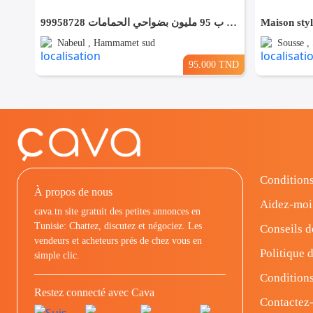
فرصصصة منزل للبيع ب 95 مليون بضواحي الحمامات 99958728
Nabeul , Hammamet sud
Sousse , 
95.000 TND
Conditions
À propos de nous
Aidez-moi
cava.tn site gratuit des petites annonces en
Tunisie: Chattez, discutez et négociez. Les
Conseils d
vendeurs et acheteurs prés de chez vous en
Politique d
simple clic.
Conditions
Restez connecté avec Cava
Contactez