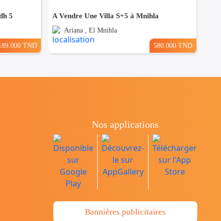
dh 5
A Vendre Une Villa S+5 à Mnihla
Ariana , El Mnihla
189.000 TND
580.000 TND
Nos applications
Bannières publicitaires