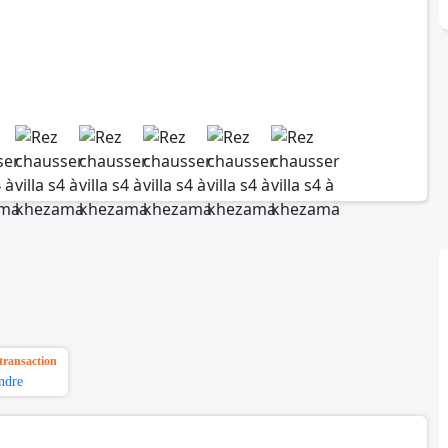
transaction
ndre