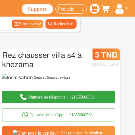
Support
Filtre avancé
Rechercher
Rez chausser villa s4 à
3 TND
khezama
11/19/25, 7:52 PM
Sousse
,
Sousse Jawhara
Numéro de téléphone :
+21655660538
Numéro WhatsApp :
+21655660538
Discuter avec le vendeur