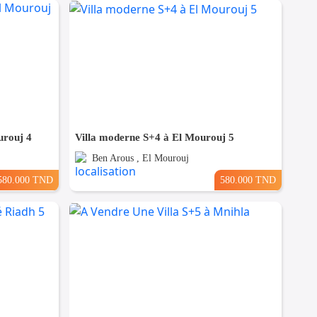
urouj 4
Villa moderne S+4 à El Mourouj 5
Ben Arous , El Mourouj
580.000 TND
580.000 TND