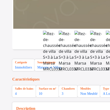
Catégorie
Sous-catégorie
Immobiliers
Maisons et Villas
Caractéristiques
Salles de bains
Surface en m²
Chambres
Meubles
Type 
4
10
3
Non Meublé
A Lo
Description