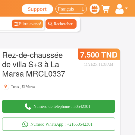
Support
Filtre avancé
Rechercher
Rez-de-chaussée
7.500 TND
de villa S+3 à La
11/21/25, 11:33 AM
Marsa MRCL0337
Tunis
,
El Marsa
Numéro de téléphone :
50542301
Numéro WhatsApp :
+21650542301