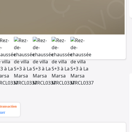
transaction
uer