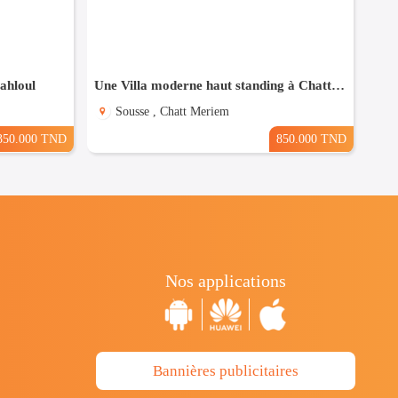
Sahloul
Une Villa moderne haut standing à Chatt Mariem Sousse Vue mer
Sousse , Chatt Meriem
350.000 TND
850.000 TND
Nos applications
Bannières publicitaires