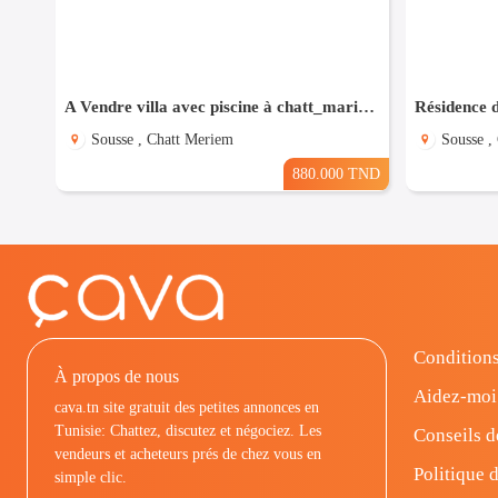
A Vendre villa avec piscine à chatt_mariem pré résidence Costa
Sousse , Chatt Meriem
Sousse ,
880.000 TND
Conditions
À propos de nous
Aidez-moi
cava.tn site gratuit des petites annonces en
Tunisie: Chattez, discutez et négociez. Les
Conseils d
vendeurs et acheteurs prés de chez vous en
Politique d
simple clic.