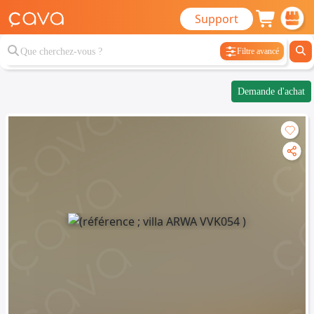
Support
Filtre avancé
Demande d'achat