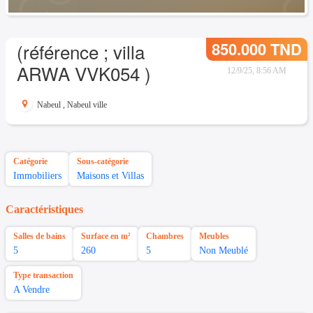
850.000 TND
(référence ; villa
ARWA VVK054 )
12/9/25, 8:56 AM
Nabeul
,
Nabeul ville
Catégorie
Sous-catégorie
Immobiliers
Maisons et Villas
Caractéristiques
Salles de bains
Surface en m²
Chambres
Meubles
5
260
5
Non Meublé
Type transaction
A Vendre