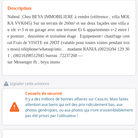
Description
Nabeul ,Chez BEYA IMMOBILIERE à vendre (référence ; villa MOL
KA VVK045) Sur un terrain de 260m² et sur deux façades une villa a
u rdc s+3 et un garage avec une terrasse Et 6 appartements s+2 entre l
e premier , deuxième et troisième étage . Equipement= chauffage cent
ral Frais de VISITE est 20DT (valable pour toutes visites pendant troi
s mois) téléphone/whatsup/imo.. ..madame RANIA (00216)94 129 30
1 ; (00216)98512945 bureau ;72237260 ---
sur Messenger fb ; beya immo .
Signaler cette annonce
Conseils de sécurité
Il y a des millions de bonnes affaires sur Cava.tn. Mais faites
attention aux biens qui ont des prix ridiculement bas, aux
photos génériques, ou aux photos qui n'ont vraisemblablement
pas été prises par l'utilisateur !