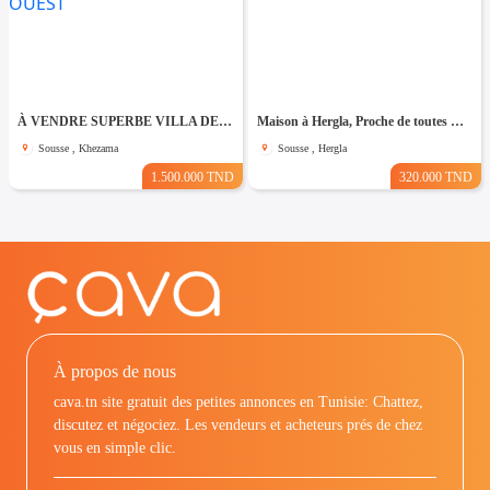
À VENDRE SUPERBE VILLA DE 760 m² À KHZEMA OUEST
Maison à Hergla, Proche de toutes Commodités
Sousse , Khezama
Sousse , Hergla
1.500.000 TND
320.000 TND
À propos de nous
cava.tn site gratuit des petites annonces en Tunisie: Chattez,
discutez et négociez. Les vendeurs et acheteurs prés de chez
vous en simple clic.