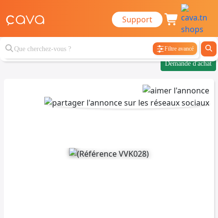
Support
Filtre avancé
Demande d'achat