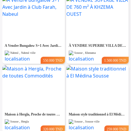
A Vendre Bungalow S+1 Avec Jardin à Club Farah, Nabeul
À VENDRE SUPERBE VILLA DE 760 m² À KHZEMA OUEST
Nabeul , Nabeul ville
Sousse , Khezama
550.000 TND
1.500.000 TND
Maison à Hergla, Proche de toutes Commodités
Maison style traditionnel à El Médina Sousse
Sousse , Hergla
Sousse , Sousse ville
320.000 TND
259.000 TND