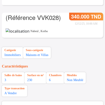
340.000 TND
(Référence VVK028)
12/12/25, 10:00 AM
Nabeul
,
Korba
Catégorie
Sous-catégorie
Immobiliers
Maisons et Villas
Caractéristiques
Salles de bains
Surface en m²
Chambres
Meubles
3
230
6
Non Meublé
Type transaction
A Vendre