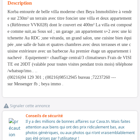
Description
Korba entourée de belle villa moderne chez Beya Immobilière à vendr
e sur 230m² un terrain avec titre foncier une villa et deux appartement
s (Référence VVK028) dont le couvert est 400m² La villa est composé
e comme suit,au Sous sol ; un garage ,un appartement s+2 avec une ki
tchenette Au RDC ;une véranda, un grand salon, une cuisine bien équi
pée ,une salle de bain et quatres chambres avec deux terrasses et une c
uisine extérieure avec un barbecue Au premier étage un appartement i
nachevé . Equipement= chauffage central/3 climatiseurs Frais de VISI
TE est 20DT (valable pour toutes visites pendant trois mois) téléphone
/whatsup/imo.. ..
(00216)94 129 301 ; (00216)98512945 bureau ;72237260 ---
sur Messenger fb ; beya immo .
Signaler cette annonce
Conseils de sécurité
Il y a des millions de bonnes affaires sur Cava.tn. Mais faites
attention aux biens qui ont des prix ridiculement bas, aux
photos génériques, ou aux photos qui n'ont vraisemblablement
pas été prises par l'utilisateur !