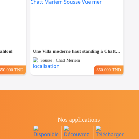
Sahloul
Une Villa moderne haut standing à Chatt Mariem Sousse Vue mer
Sousse , Chatt Meriem
350.000 TND
850.000 TND
Nos applications