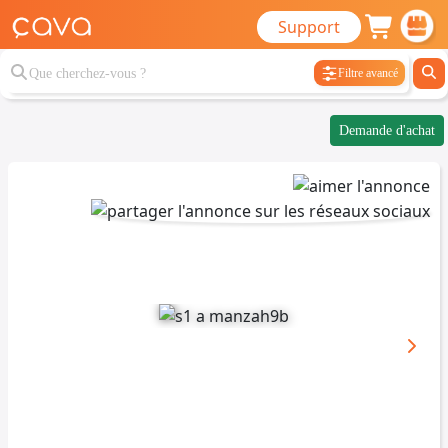
Support
Filtre avancé
Demande d'achat