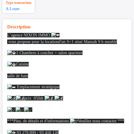
Type transaction
A Louer
Description
L’agence NIXON IMMO
vous propose pour la locationd'un S+1 situé Manzah 9 b meublé
1 Chambres à coucher + salon spacieux
Cuisine
salle de bain
Emplacement stratégique
prix :850dt
***Plus, de détails et d'informations
Veuillez nous contacter ***
93 279 899 / 93 410 120