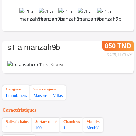
850 TND
s1 a manzah9b
11/22/25, 11:03 AM
Tunis
,
Elmanzah
Catégorie
Sous-catégorie
Immobiliers
Maisons et Villas
Caractéristiques
Salles de bains
Surface en m²
Chambres
Meubles
1
100
1
Meublé