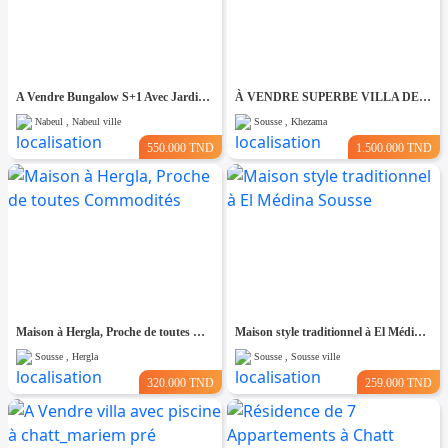
A Vendre Bungalow S+1 Avec Jardin à Club Farah, Nabeul
À VENDRE SUPERBE VILLA DE 760 m² À KHZEMA OUEST
Nabeul , Nabeul ville
Sousse , Khezama
550.000 TND
1.500.000 TND
Maison à Hergla, Proche de toutes Commodités
Maison style traditionnel à El Médina Sousse
Sousse , Hergla
Sousse , Sousse ville
320.000 TND
259.000 TND