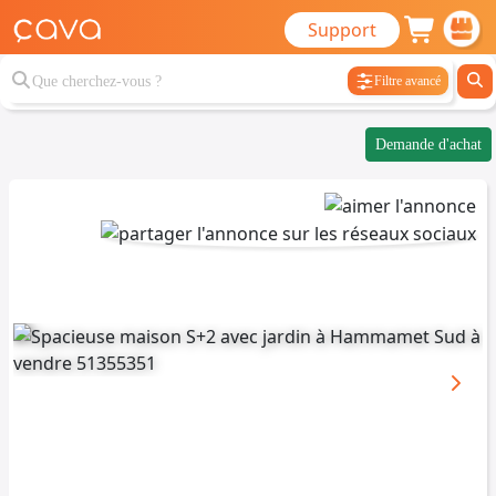
Support
Filtre avancé
Demande d'achat