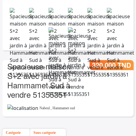
320.000 TND
Spacieuse maison
S+2 avec jardin à
1/17/26, 9:06 AM
Hammamet Sud à
vendre 51355351
Nabeul
,
Hammamet sud
Catégorie
Sous-catégorie