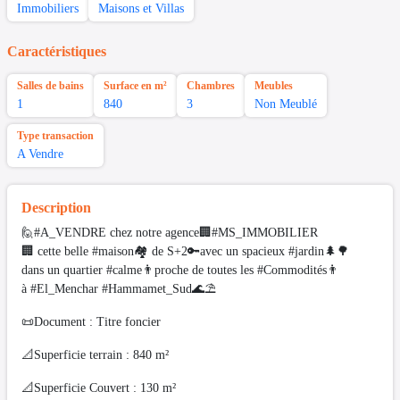
Immobiliers
Maisons et Villas
Caractéristiques
Salles de bains
Surface en m²
Chambres
Meubles
1
840
3
Non Meublé
Type transaction
A Vendre
Description
🙋#A_VENDRE chez notre agence🏢#MS_IMMOBILIER
🏢 cette belle #maison🏘 de S+2🔑avec un spacieux #jardin🌲🌳
dans un quartier #calme👨proche de toutes les #Commodités👨
à #El_Menchar #Hammamet_Sud🌊⛱️
📜Document : Titre foncier
📐Superficie terrain : 840 m²
📐Superficie Couvert : 130 m²