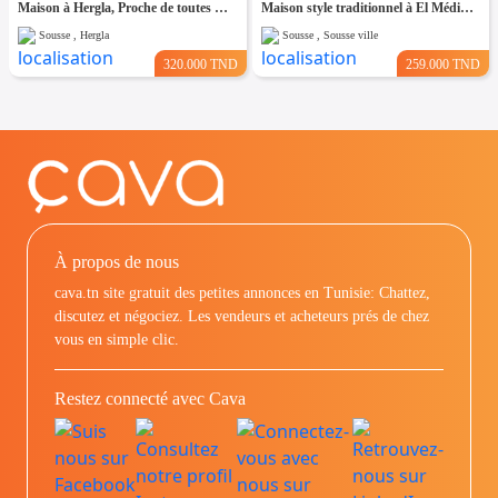
Maison à Hergla, Proche de toutes Commodités
Maison style traditionnel à El Médina Sousse
Sousse , Hergla
Sousse , Sousse ville
320.000 TND
259.000 TND
À propos de nous
cava.tn site gratuit des petites annonces en Tunisie: Chattez,
discutez et négociez. Les vendeurs et acheteurs prés de chez
vous en simple clic.
Restez connecté avec Cava