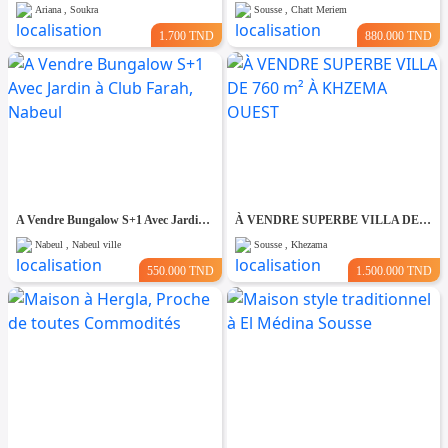
Ariana , Soukra
Sousse , Chatt Meriem
1.700 TND
880.000 TND
A Vendre Bungalow S+1 Avec Jardin à Club Farah, Nabeul
À VENDRE SUPERBE VILLA DE 760 m² À KHZEMA OUEST
Nabeul , Nabeul ville
Sousse , Khezama
550.000 TND
1.500.000 TND