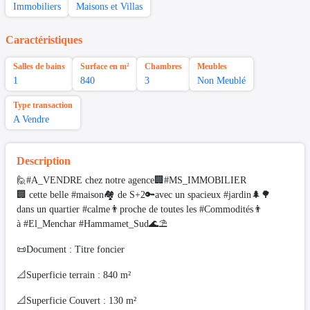
Immobiliers
Maisons et Villas
Caractéristiques
Salles de bains
Surface en m²
Chambres
Meubles
1
840
3
Non Meublé
Type transaction
A Vendre
Description
🙋#A_VENDRE chez notre agence🏢#MS_IMMOBILIER
🏢 cette belle #maison🏘 de S+2🔑avec un spacieux #jardin🌲🌳
dans un quartier #calme👨proche de toutes les #Commodités👨
à #El_Menchar #Hammamet_Sud🌊⛱️
📜Document : Titre foncier
📐Superficie terrain : 840 m²
📐Superficie Couvert : 130 m²