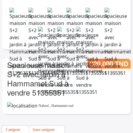
320.000 TND
Spacieuse maison
S+2 avec jardin à
1/23/26, 11:09 AM
Hammamet Sud à
vendre 51355351
Nabeul
,
Hammamet sud
Catégorie
Sous-catégorie