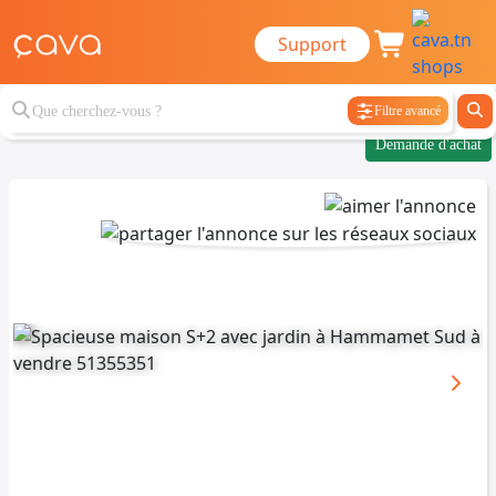
Support
Filtre avancé
Demande d'achat