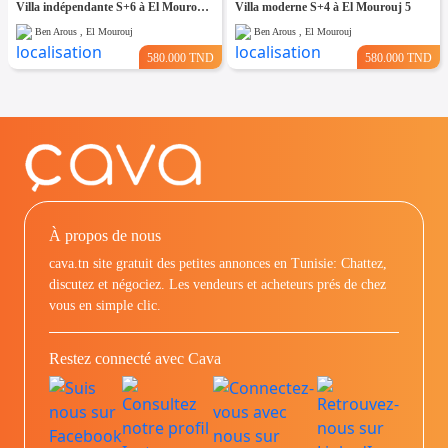
Villa indépendante S+6 à El Mourouj 4
Villa moderne S+4 à El Mourouj 5
Ben Arous , El Mourouj
Ben Arous , El Mourouj
580.000 TND
580.000 TND
À propos de nous
cava.tn site gratuit des petites annonces en Tunisie: Chattez,
discutez et négociez. Les vendeurs et acheteurs prés de chez
vous en simple clic.
Restez connecté avec Cava