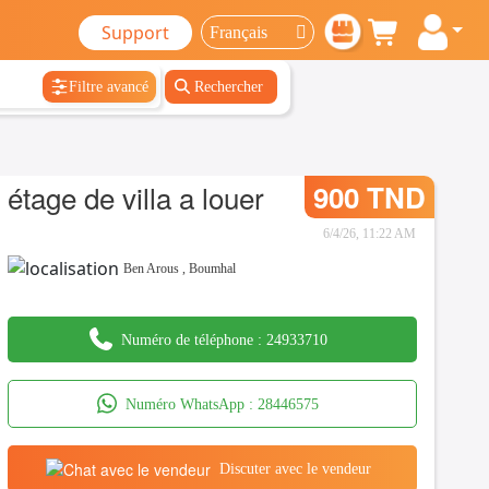
Support
Filtre avancé
Rechercher
étage de villa a louer
900 TND
6/4/26, 11:22 AM
Ben Arous
,
Boumhal
Numéro de téléphone :
24933710
Numéro WhatsApp :
28446575
Discuter avec le vendeur