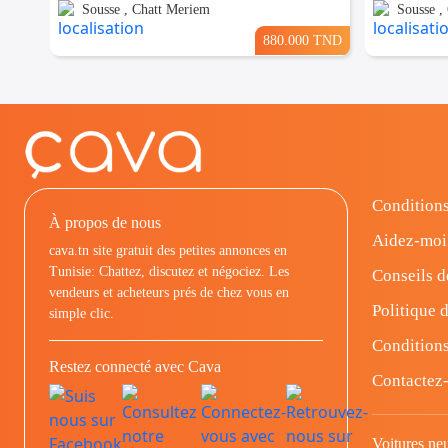
Sousse , Chatt Meriem
Sousse ,
880.000 TND
Conditions
À propos de nous
Aidez-moi
cava.tn site gratuit des petites annonces en
Tunisie: Chattez, discutez et négociez. Les
Conseils d
vendeurs et acheteurs prés de chez vous en
Politique d
simple clic.
Conditions
Restez connecté avec Cava
Contactez
Voitures ne