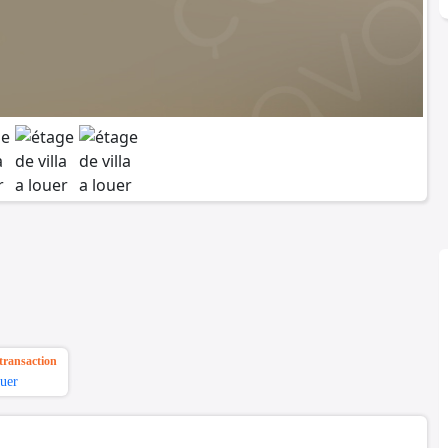
transaction
uer