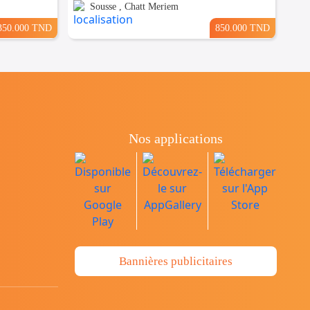
Sousse , Chatt Meriem
350.000 TND
850.000 TND
Nos applications
Bannières publicitaires