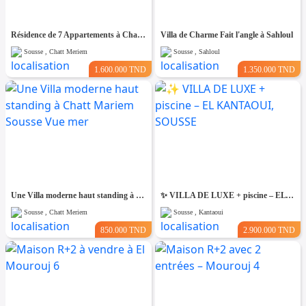
Résidence de 7 Appartements à Chatt Mariem prés de la Mer
Villa de Charme Fait l'angle à Sahloul
Sousse , Chatt Meriem
Sousse , Sahloul
1.600.000 TND
1.350.000 TND
Une Villa moderne haut standing à Chatt Mariem Sousse Vue mer
​✨ VILLA DE LUXE + piscine – EL KANTAOUI, SOUSSE
Sousse , Chatt Meriem
Sousse , Kantaoui
850.000 TND
2.900.000 TND