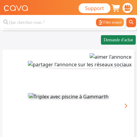
Support
Filtre avancé
Demande d'achat