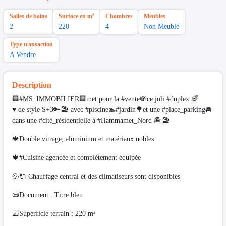
Salles de bains
Surface en m²
Chambres
Meubles
2
220
4
Non Meublé
Type transaction
A Vendre
Description
🏢#MS_IMMOBILIER🏢met pour la #vente💸ce joli #duplex 🌈
♥️ de style S+3🔑🏖 avec #piscine🏊#jardin🌳et une #place_parking🚘
dans une #cité_résidentielle à #Hammamet_Nord 🏝🏖
🍁Double vitrage, aluminium et matériaux nobles
🍁#Cuisine agencée et complètement équipée
💦🔌 Chauffage central et des climatiseurs sont disponibles
📜Document : Titre bleu
📐Superficie terrain : 220 m²