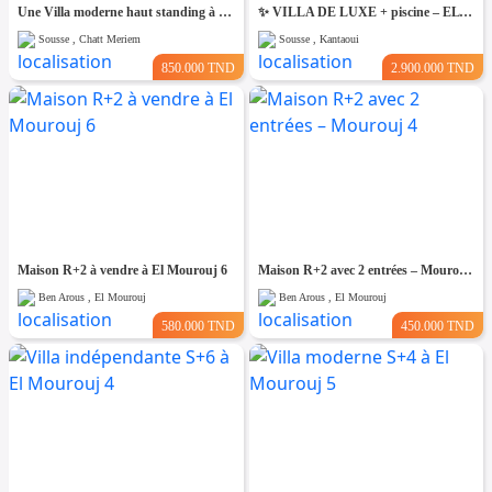
Une Villa moderne haut standing à Chatt Mariem Sousse Vue mer
​✨ VILLA DE LUXE + piscine – EL KANTAOUI, SOUSSE
Sousse , Chatt Meriem
Sousse , Kantaoui
850.000 TND
2.900.000 TND
Maison R+2 à vendre à El Mourouj 6
Maison R+2 avec 2 entrées – Mourouj 4
Ben Arous , El Mourouj
Ben Arous , El Mourouj
580.000 TND
450.000 TND