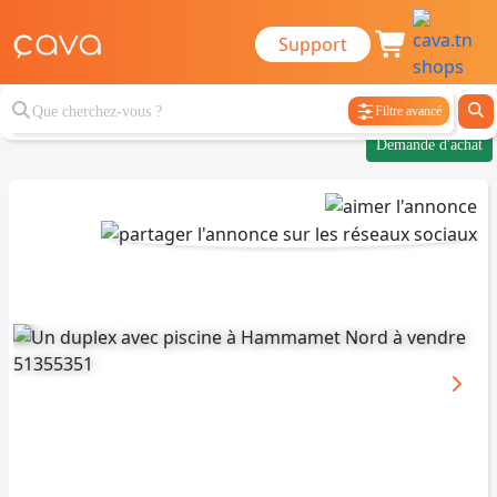
Support
Filtre avancé
Demande d'achat