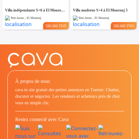
Villa indépendante S+6 à El Mourouj 4
Villa moderne S+4 à El Mourouj 5
Ben Arous , El Mourouj
Ben Arous , El Mourouj
580.000 TND
580.000 TND
À propos de nous
cava.tn site gratuit des petites annonces en Tunisie: Chattez,
discutez et négociez. Les vendeurs et acheteurs prés de chez
vous en simple clic.
Restez connecté avec Cava