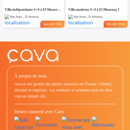
Villa indépendante S+6 à El Mourouj 4
Villa moderne S+4 à El Mourouj 5
Ben Arous , El Mourouj
Ben Arous , El Mourouj
580.000 TND
580.000 TND
À propos de nous
cava.tn site gratuit des petites annonces en Tunisie: Chattez,
discutez et négociez. Les vendeurs et acheteurs prés de chez
vous en simple clic.
Restez connecté avec Cava