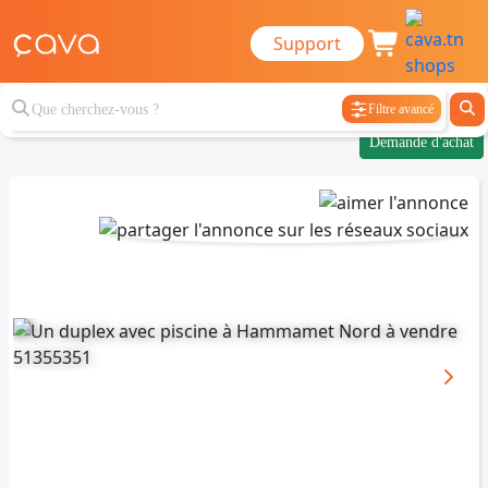
Support
Filtre avancé
Demande d'achat