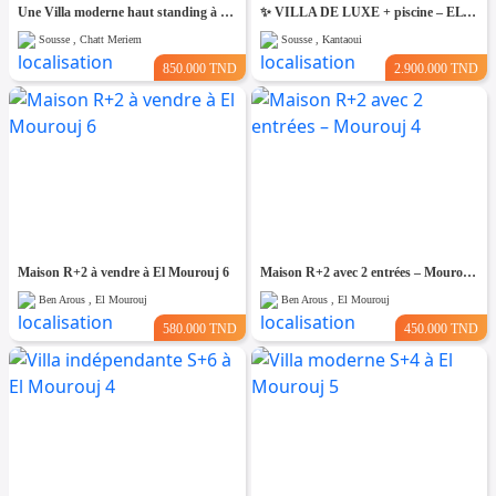
Une Villa moderne haut standing à Chatt Mariem Sousse Vue mer
​✨ VILLA DE LUXE + piscine – EL KANTAOUI, SOUSSE
Sousse , Chatt Meriem
Sousse , Kantaoui
850.000 TND
2.900.000 TND
Maison R+2 à vendre à El Mourouj 6
Maison R+2 avec 2 entrées – Mourouj 4
Ben Arous , El Mourouj
Ben Arous , El Mourouj
580.000 TND
450.000 TND