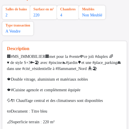
Salles de bains
Surface en m²
Chambres
Meubles
2
220
4
Non Meublé
Type transaction
A Vendre
Description
🏢#MS_IMMOBILIER🏢met pour la #vente💸ce joli #duplex 🌈
♥️ de style S+3🔑🏖 avec #piscine🏊#jardin🌳et une #place_parking🚘
dans une #cité_résidentielle à #Hammamet_Nord 🏝🏖
🍁Double vitrage, aluminium et matériaux nobles
🍁#Cuisine agencée et complètement équipée
💦🔌 Chauffage central et des climatiseurs sont disponibles
📜Document : Titre bleu
📐Superficie terrain : 220 m²