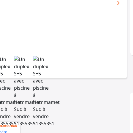
transaction
ndre