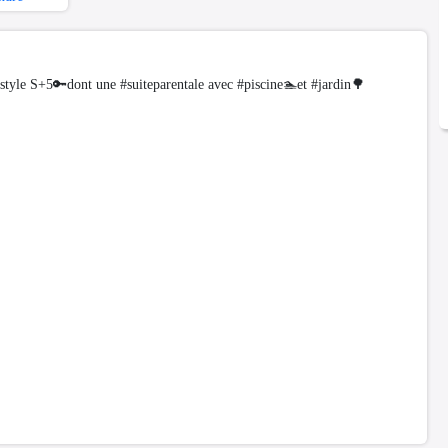
le S+5🔑dont une #suiteparentale avec #piscine🏊et #jardin🌳