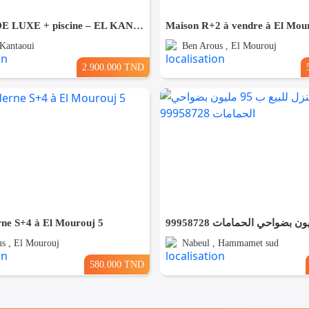
​✨ VILLA DE LUXE + piscine – EL KANTAOUI, SOUSSE
Maison R+2 à vendre à El Mou
 Kantaoui
Ben Arous , El Mourouj
2.900.000 TND
rne S+4 à El Mourouj 5
s , El Mourouj
Nabeul , Hammamet sud
580.000 TND