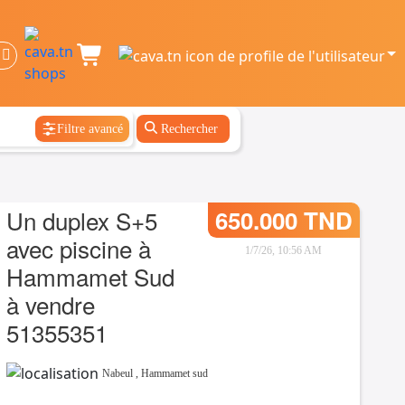
Filtre avancé
Rechercher
Un duplex S+5
650.000 TND
avec piscine à
1/7/26, 10:56 AM
Hammamet Sud
à vendre
51355351
Nabeul
,
Hammamet sud