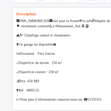
Description
🏢#MS_IMMOBILIER🏢met pour la #vente💸ce joli🌈#duplex de sty
🌳 récemment construit🙋à #Hammamet_Sud 🏝🏖
🌊🔌 Chauffage central et climatiseurs
❣️Un garage est disponible🚘
📜Document : Titre foncier
📐Superficie du terrain : 250 m²
📐Superficie couvert : 230 m²
💰Prix: 650 MD
❣️Réf : MHS132
👉Pour plus d’informations contactez-nous sur ☎51355351