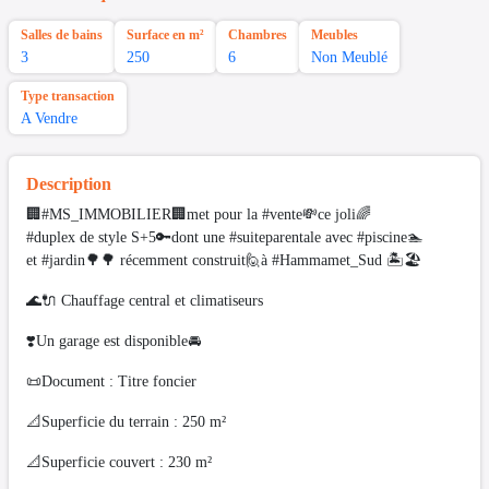
Salles de bains
Surface en m²
Chambres
Meubles
3
250
6
Non Meublé
Type transaction
A Vendre
Description
🏢#MS_IMMOBILIER🏢met pour la #vente💸ce joli🌈
#duplex de style S+5🔑dont une #suiteparentale avec #piscine🏊
et #jardin🌳🌳 récemment construit🙋à #Hammamet_Sud 🏝🏖
🌊🔌 Chauffage central et climatiseurs
❣️Un garage est disponible🚘
📜Document : Titre foncier
📐Superficie du terrain : 250 m²
📐Superficie couvert : 230 m²