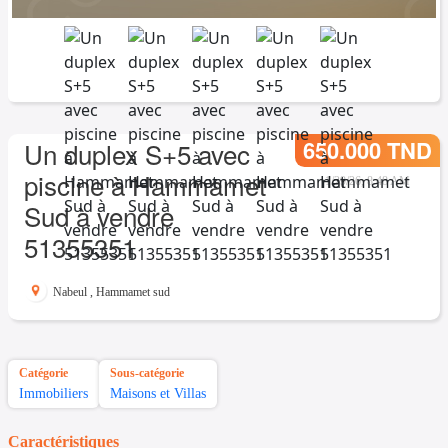
650.000 TND
Un duplex S+5 avec
piscine à Hammamet
1/29/26, 8:48 AM
Sud à vendre
51355351
Nabeul
,
Hammamet sud
Catégorie
Sous-catégorie
Immobiliers
Maisons et Villas
Caractéristiques