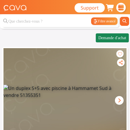
Support
Filtre avancé
Demande d'achat