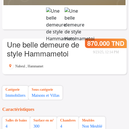
870.000 TND
Une belle demeure de
style Hammametoi
9/23/25, 12:14 PM
Nabeul
,
Hammamet
Catégorie
Sous-catégorie
Immobiliers
Maisons et Villas
Caractéristiques
Salles de bains
Surface en m²
Chambres
Meubles
4
300
4
Non Meublé