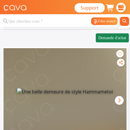
Support
Filtre avancé
Demande d'achat