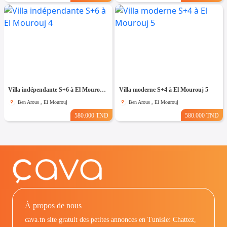
Villa indépendante S+6 à El Mourouj 4
Villa moderne S+4 à El Mourouj 5
Ben Arous , El Mourouj
Ben Arous , El Mourouj
580.000 TND
580.000 TND
À propos de nous
cava.tn site gratuit des petites annonces en Tunisie: Chattez,