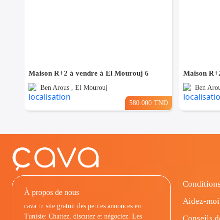
Maison R+2 à vendre à El Mourouj 6
Maison R+2
Ben Arous , El Mourouj
Ben Arou
580.000 TND
Conditions
À propos de nous
Aidez-moi
cava.tn site gratuit des petites annonces en
Tunisie: Chattez, discutez et négociez. Les
Conseils d