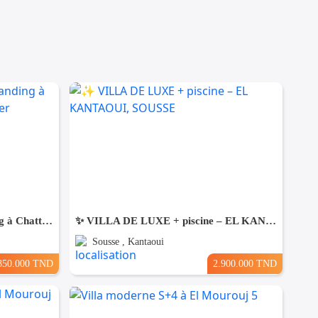
Une Villa moderne haut standing à Chatt Mariem Sousse Vue mer
​✨ VILLA DE LUXE + piscine – EL KANTAOUI, SOUSSE
Sousse , Kantaoui
850.000 TND
2.900.000 TND