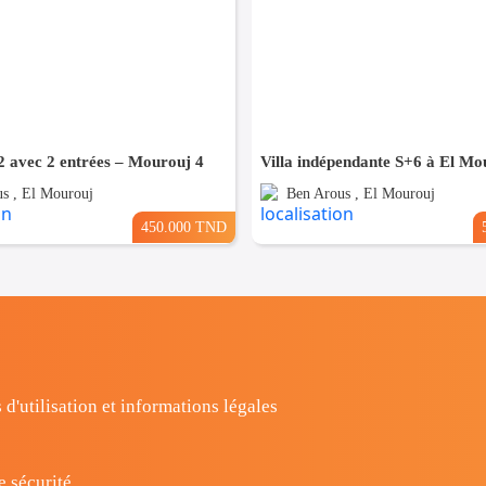
 avec 2 entrées – Mourouj 4
Villa indépendante S+6 à El Mo
s , El Mourouj
Ben Arous , El Mourouj
450.000 TND
 d'utilisation et informations légales
e sécurité