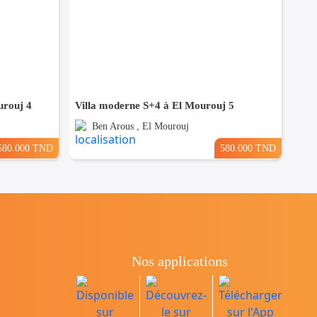
urouj 4
Villa moderne S+4 à El Mourouj 5
Ben Arous , El Mourouj
580.000 TND
580.000 TND
Nos applications