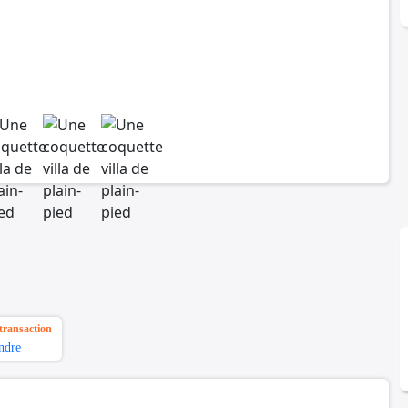
transaction
ndre