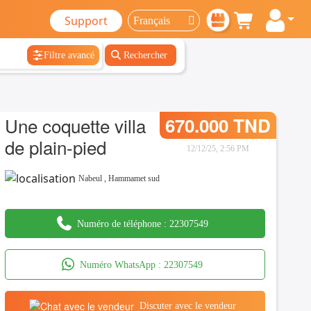
Support
Filtre avancé
Rechercher
Une coquette villa
670.000 TND
de plain-pied
12/12/25, 2:56 PM
Nabeul
,
Hammamet sud
Numéro de téléphone :
22307549
Numéro WhatsApp :
22307549
Discuter avec le vendeur