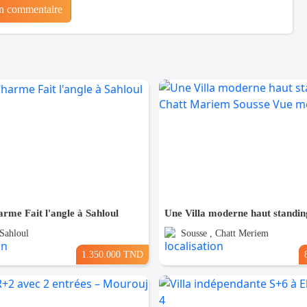
un commentaire
arme Fait l'angle à Sahloul
 Sahloul
Sousse , Chatt Meriem
1.350.000 TND