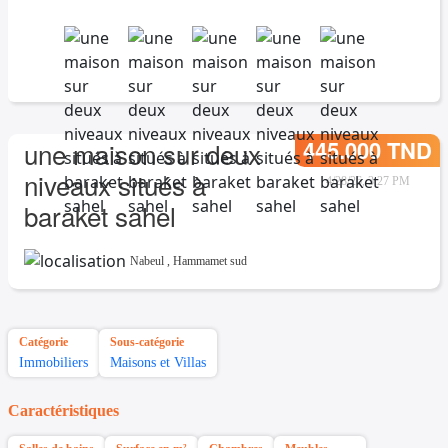
445.000 TND
une maison sur deux
niveaux situés à
4/28/26, 3:27 PM
baraket sahel
Nabeul
,
Hammamet sud
Catégorie
Sous-catégorie
Immobiliers
Maisons et Villas
Caractéristiques