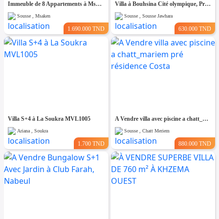
Immeuble de 8 Appartements à Msaken Nouvelle Construction
Villa à Bouhsina Cité olympique, Proche de toutes Commodités
Sousse , Msaken
Sousse , Sousse Jawhara
1.690.000 TND
630.000 TND
Villa S+4 à La Soukra MVL1005
A Vendre villa avec piscine a chatt_mariem pré résidence Costa
Ariana , Soukra
Sousse , Chatt Meriem
1.700 TND
880.000 TND