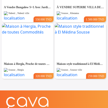
A Vendre Bungalow S+1 Avec Jardin à Club Farah, Nabeul
À VENDRE SUPERBE VILLA DE 760 m² À KHZEMA OUEST
Nabeul , Nabeul ville
Sousse , Khezama
550.000 TND
1.500.000 TND
Maison à Hergla, Proche de toutes Commodités
Maison style traditionnel à El Médina Sousse
Sousse , Hergla
Sousse , Sousse ville
320.000 TND
259.000 TND