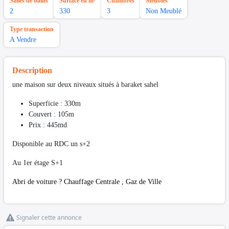
Salles de bains
Surface en m²
Chambres
Meubles
2
330
3
Non Meublé
Type transaction
A Vendre
Description
une maison sur deux niveaux situés à baraket sahel
Superficie : 330m
Couvert : 105m
Prix : 445md
Disponible au RDC un s+2
Au 1er étage S+1
Abri de voiture ? Chauffage Centrale , Gaz de Ville
Signaler cette annonce