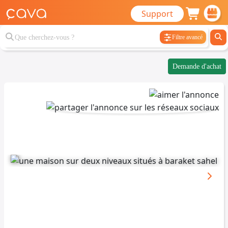
Support
Filtre avancé
Demande d'achat