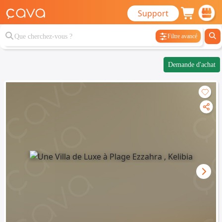
Support
Filtre avancé
Demande d'achat