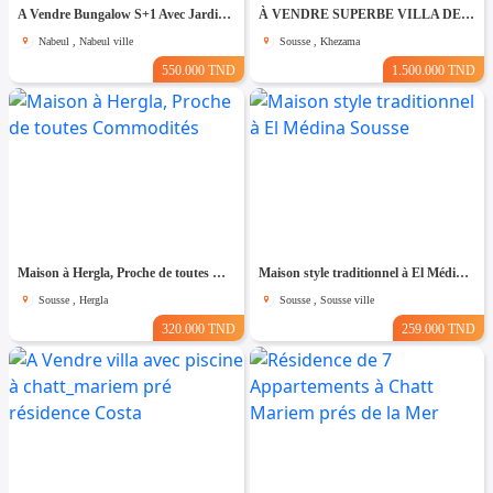
A Vendre Bungalow S+1 Avec Jardin à Club Farah, Nabeul
À VENDRE SUPERBE VILLA DE 760 m² À KHZEMA OUEST
Nabeul , Nabeul ville
Sousse , Khezama
550.000 TND
1.500.000 TND
Maison à Hergla, Proche de toutes Commodités
Maison style traditionnel à El Médina Sousse
Sousse , Hergla
Sousse , Sousse ville
320.000 TND
259.000 TND