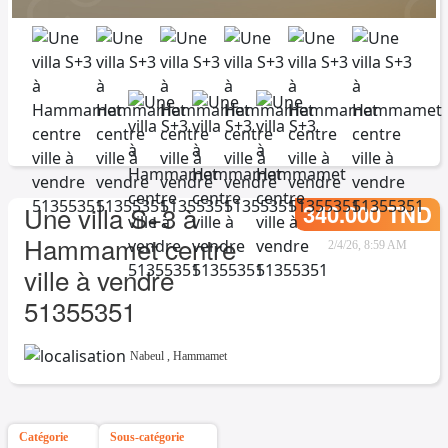
340.000 TND
Une villa S+3 à
Hammamet centre
2/4/26, 8:59 AM
ville à vendre
51355351
Nabeul
,
Hammamet
Catégorie
Sous-catégorie