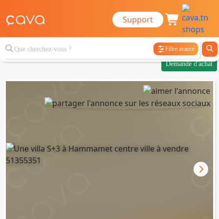
Support
Filtre avancé
Demande d'achat