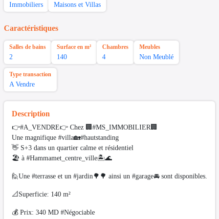
Immobiliers
Maisons et Villas
Caractéristiques
Salles de bains
Surface en m²
Chambres
Meubles
2
140
4
Non Meublé
Type transaction
A Vendre
Description
👉#A_VENDRE👉 Chez 🏢#MS_IMMOBILIER🏢
Une magnifique #villa🏡#hautstanding
👋 S+3 dans un quartier calme et résidentiel
🏖 à #Hammamet_centre_ville🏝🌊
🙋Une #terrasse et un #jardin🌳🌳 ainsi un #garage🚘 sont disponibles.
📐Superficie: 140 m²
💰 Prix: 340 MD #Négociable