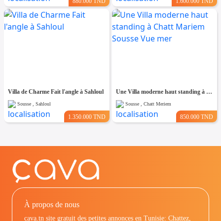
880.000 TND
1.600.000 TND
Villa de Charme Fait l'angle à Sahloul
Une Villa moderne haut standing à Chatt Mariem Sousse Vue mer
Sousse , Sahloul
Sousse , Chatt Meriem
1.350.000 TND
850.000 TND
À propos de nous
cava.tn site gratuit des petites annonces en Tunisie: Chattez,