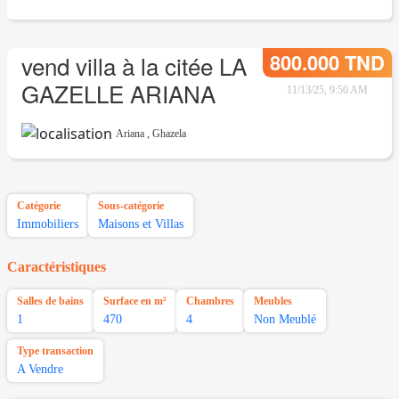
800.000 TND
vend villa à la citée LA
GAZELLE ARIANA
11/13/25, 9:50 AM
Ariana
,
Ghazela
Catégorie
Sous-catégorie
Immobiliers
Maisons et Villas
Caractéristiques
Salles de bains
Surface en m²
Chambres
Meubles
1
470
4
Non Meublé
Type transaction
A Vendre