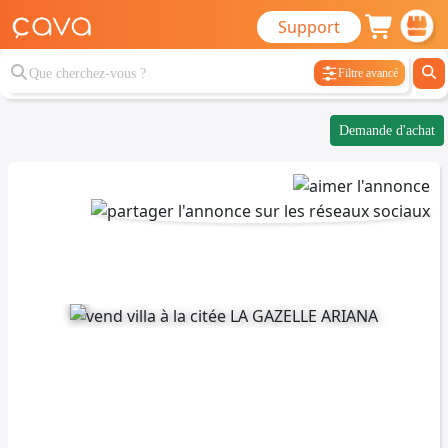
Support
Filtre avancé
Demande d'achat