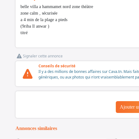
belle villa a hammamet nord zone théàtre
zone calm , sécurisée
a 4 min de la plage a pieds
(9riba ll anwar )
titré
Signaler cette annonce
Conseils de sécurité
Il y a des millions de bonnes affaires sur Cava.tn. Mais fai
génériques, ou aux photos qui n'ont vraisemblablement pas é
Ajouter 
Annonces similaires