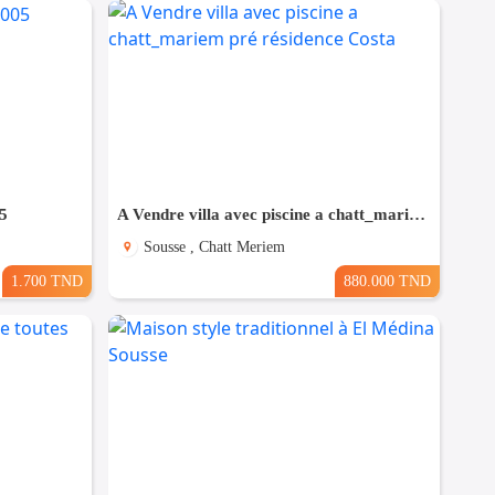
5
A Vendre villa avec piscine a chatt_mariem pré résidence Costa
Sousse , Chatt Meriem
1.700 TND
880.000 TND