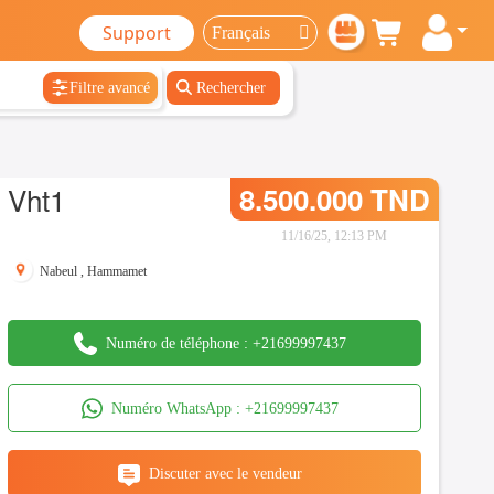
Support
Filtre avancé
Rechercher
Vht1
8.500.000 TND
11/16/25, 12:13 PM
Nabeul
,
Hammamet
Numéro de téléphone :
+21699997437
Numéro WhatsApp :
+21699997437
Discuter avec le vendeur