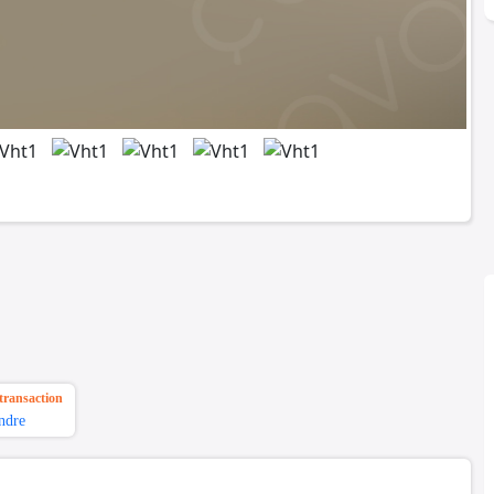
transaction
ndre