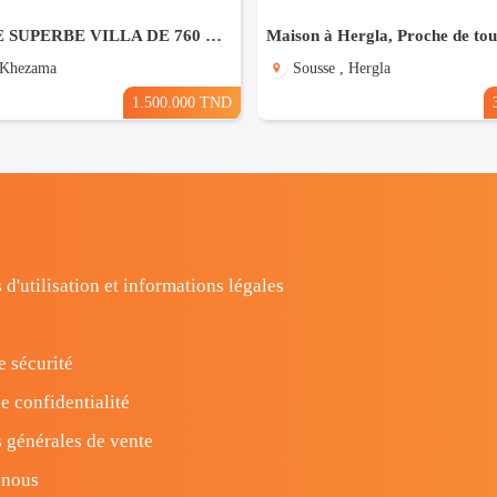
À VENDRE SUPERBE VILLA DE 760 m² À KHZEMA OUEST
 Khezama
Sousse , Hergla
1.500.000 TND
 d'utilisation et informations légales
e sécurité
e confidentialité
 générales de vente
-nous