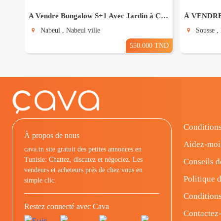
A Vendre Bungalow S+1 Avec Jardin à Club Farah, Nabeul
Nabeul , Nabeul ville
Sousse ,
550.000 TND
Conditions
À propos de nous
Aidez-moi
cava.tn site gratuit des petites annonces en
Tunisie: Chattez, discutez et négociez. Les
Conseils d
vendeurs et acheteurs prés de chez vous en
Politique d
simple clic.
Conditions
Restez connecté avec Cava
Contactez