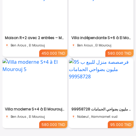
Maison R+2 avec 2 entrées – Mourouj 4
Villa indépendante S+6 à El Mourouj 4
Ben Arous , El Mourouj
Ben Arous , El Mourouj
450.000 TND
580.000 TND
Villa moderne S+4 à El Mourouj 5
فرصصصة منزل للبيع ب 95 مليون بضواحي الحمامات 99958728
Ben Arous , El Mourouj
Nabeul , Hammamet sud
580.000 TND
95.000 TND