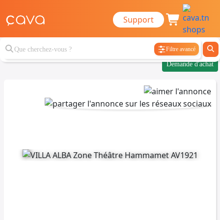
Support
Filtre avancé
Demande d'achat