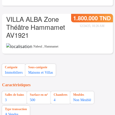
1.800.000 TND
VILLA ALBA Zone
Théâtre Hammamet
12/24/25, 10:26 AM
AV1921
Nabeul
,
Hammamet
Catégorie
Sous-catégorie
Immobiliers
Maisons et Villas
Caractéristiques
Salles de bains
Surface en m²
Chambres
Meubles
3
500
4
Non Meublé
Type transaction
A Vendre