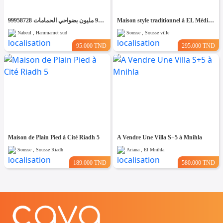
فرصصصة منزل للبيع ب 95 مليون بضواحي الحمامات 99958728
Maison style traditionnel à EL Médina Sousse ouvre sur trois rues
Nabeul , Hammamet sud
Sousse , Sousse ville
95.000 TND
295.000 TND
Maison de Plain Pied à Cité Riadh 5
A Vendre Une Villa S+5 à Mnihla
Sousse , Sousse Riadh
Ariana , El Mnihla
189.000 TND
580.000 TND