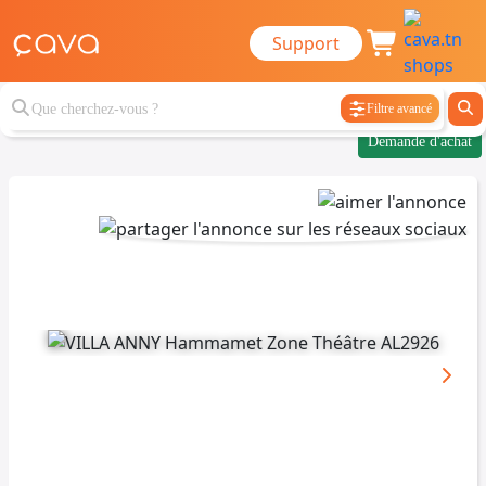
Support
Filtre avancé
Demande d'achat