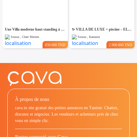
Une Villa moderne haut standing à Chatt Mariem Sousse Vue mer
​✨ VILLA DE LUXE + piscine – EL KANTAOUI, SOUSSE
Sousse , Chatt Meriem
Sousse , Kantaoui
850.000 TND
2.900.000 TND
À propos de nous
cava.tn site gratuit des petites annonces en Tunisie: Chattez,
discutez et négociez. Les vendeurs et acheteurs prés de chez
vous en simple clic.
Restez connecté avec Cava