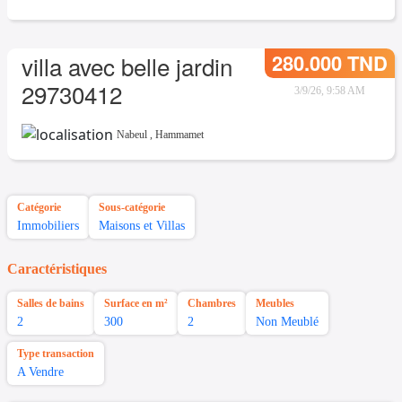
280.000 TND
villa avec belle jardin
29730412
3/9/26, 9:58 AM
Nabeul
,
Hammamet
Catégorie
Sous-catégorie
Immobiliers
Maisons et Villas
Caractéristiques
Salles de bains
Surface en m²
Chambres
Meubles
2
300
2
Non Meublé
Type transaction
A Vendre