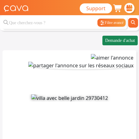
Support
Filtre avancé
Demande d'achat