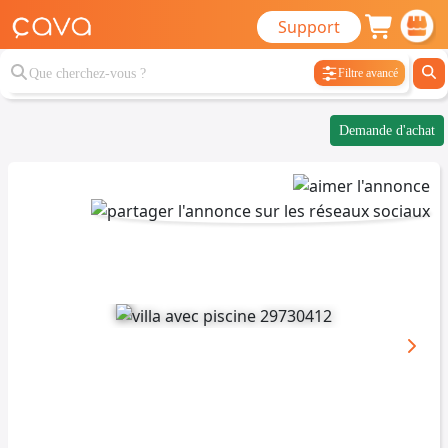
Support
Filtre avancé
Demande d'achat