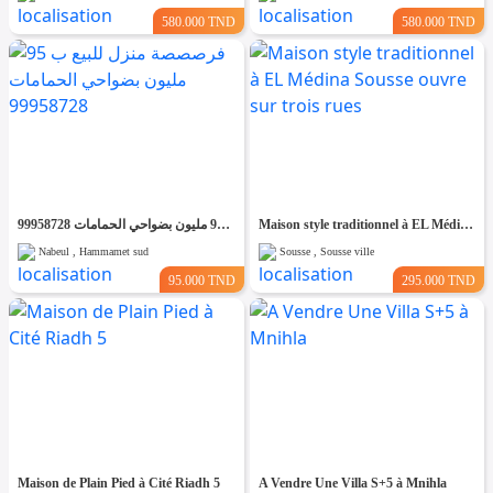
580.000 TND
580.000 TND
فرصصصة منزل للبيع ب 95 مليون بضواحي الحمامات 99958728
Maison style traditionnel à EL Médina Sousse ouvre sur trois rues
Nabeul , Hammamet sud
Sousse , Sousse ville
95.000 TND
295.000 TND
Maison de Plain Pied à Cité Riadh 5
A Vendre Une Villa S+5 à Mnihla