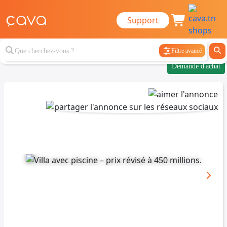
Support
Filtre avancé
Demande d'achat