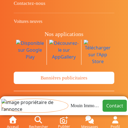
Contactez-nous
Voitures neuves
Nos applications
Bannières publicitaires
© Copyright 2014-2026 Cava.tn Limited Tous
Contact
Mouin Immobilier
les droits sont réservés.
Publier
Acceuil
Rechercher
Messages
Profil