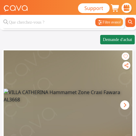
Support
Filtre avancé
Demande d'achat