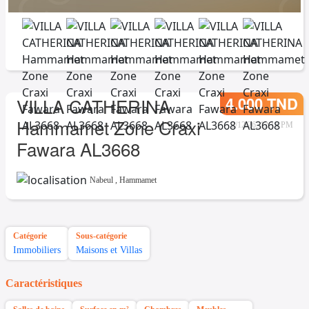
4.000 TND
VILLA CATHERINA
Hammamet Zone Craxi
2/12/26, 12:16 PM
Fawara AL3668
Nabeul
,
Hammamet
Catégorie
Sous-catégorie
Immobiliers
Maisons et Villas
Caractéristiques