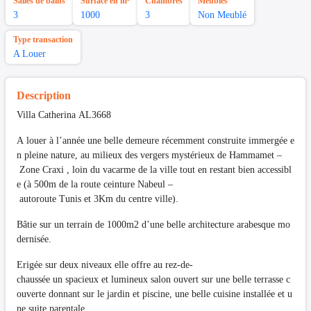
Salles de bains
Surface en m²
Chambres
Meubles
3
1000
3
Non Meublé
Type transaction
A Louer
Description
Villa Catherina AL3668
A louer à l’année une belle demeure récemment construite immergée e
n pleine nature, au milieux des vergers mystérieux de Hammamet –
Zone Craxi , loin du vacarme de la ville tout en restant bien accessibl
e (à 500m de la route ceinture Nabeul –
autoroute Tunis et 3Km du centre ville).
Bâtie sur un terrain de 1000m2 d’une belle architecture arabesque mo
dernisée.
Erigée sur deux niveaux elle offre au rez-de-
chaussée un spacieux et lumineux salon ouvert sur une belle terrasse c
ouverte donnant sur le jardin et piscine, une belle cuisine installée et u
ne suite parentale.