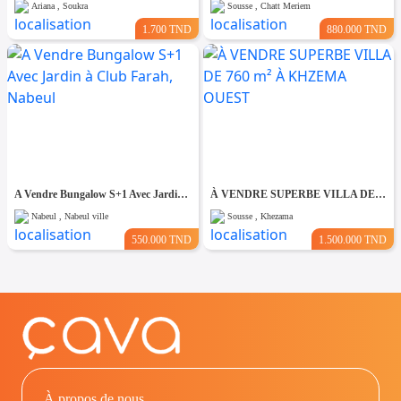
Ariana , Soukra
Sousse , Chatt Meriem
1.700 TND
880.000 TND
A Vendre Bungalow S+1 Avec Jardin à Club Farah, Nabeul
À VENDRE SUPERBE VILLA DE 760 m² À KHZEMA OUEST
Nabeul , Nabeul ville
Sousse , Khezama
550.000 TND
1.500.000 TND
À propos de nous