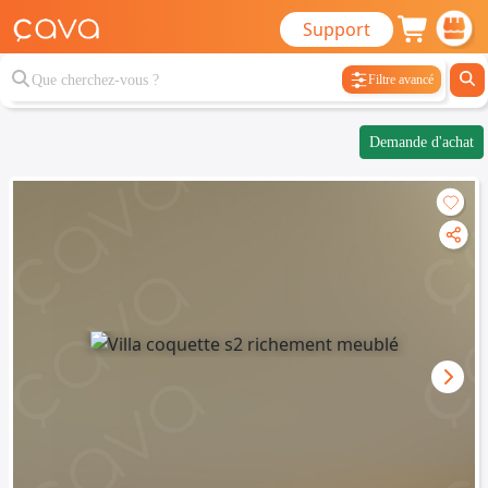
Support
Filtre avancé
Demande d'achat