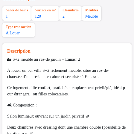
Salles de bains
Surface en m²
Chambres
Meubles
1
120
2
Meublé
Type transaction
A Louer
Description
🏡 S+2 meublé au rez-de jardin – Ennasr 2
À louer, un bel villa S+2 richement meublé, situé au rez-de-
chaussée d’une résidence calme et sécurisée à Ennasr 2.
Ce logement allie confort, praticité et emplacement privilégié, idéal p
our étrangers, ou filles colocataires.
🛋️ Composition :
Salon lumineux ouvrant sur un jardin privatif 🌿
Deux chambres avec dressing dont une chambre double (possibilité de
location par lit)