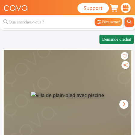
Support
Filtre avancé
Demande d'achat