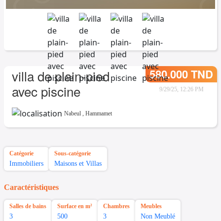
580.000 TND
villa de plain-pied
avec piscine
9/29/25, 12:26 PM
Nabeul
,
Hammamet
Catégorie
Sous-catégorie
Immobiliers
Maisons et Villas
Caractéristiques
Salles de bains
Surface en m²
Chambres
Meubles
3
500
3
Non Meublé