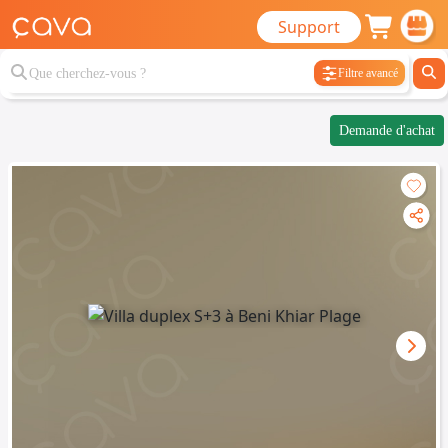
Support
Filtre avancé
Demande d'achat