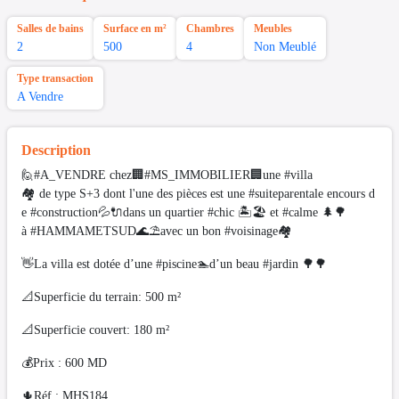
Salles de bains
Surface en m²
Chambres
Meubles
2
500
4
Non Meublé
Type transaction
A Vendre
Description
🙋#A_VENDRE chez🏢#MS_IMMOBILIER🏢une #villa
🏘 de type S+3 dont l'une des pièces est une #suiteparentale encours d
e #construction💦🔌dans un quartier #chic 🏝🏖 et #calme 🌲🌳
à #HAMMAMETSUD🌊⛱️avec un bon #voisinage🏘
👋La villa est dotée d’une #piscine🏊d’un beau #jardin 🌳🌳
📐Superficie du terrain: 500 m²
📐Superficie couvert: 180 m²
💰Prix : 600 MD
🌵Réf : MHS184