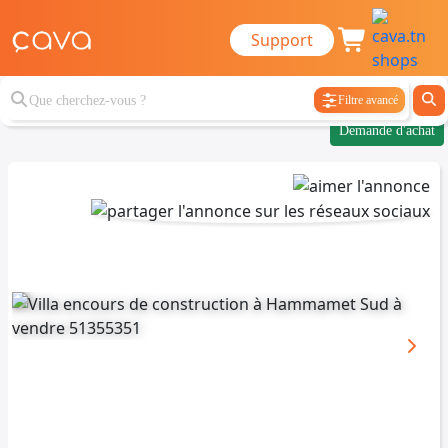
Support
Filtre avancé
Demande d'achat