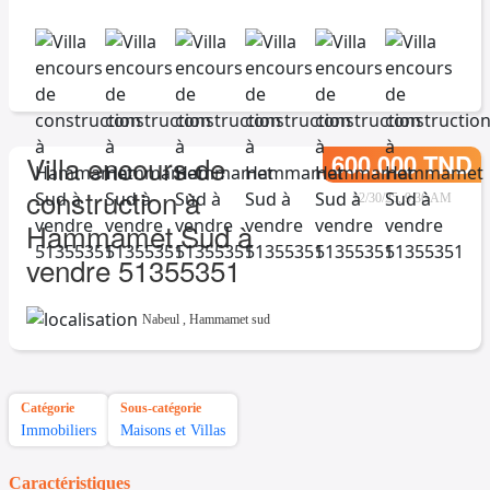
600.000 TND
Villa encours de
construction à
12/30/25, 9:36 AM
Hammamet Sud à
vendre 51355351
Nabeul
,
Hammamet sud
Catégorie
Sous-catégorie
Immobiliers
Maisons et Villas
Caractéristiques