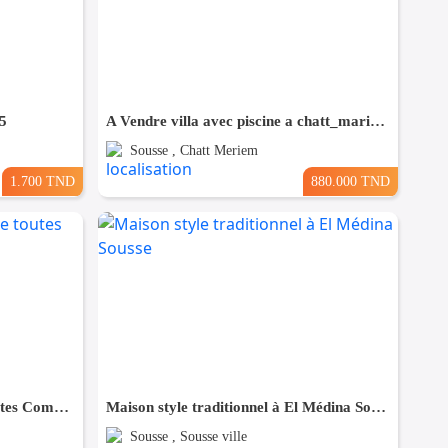
5
A Vendre villa avec piscine a chatt_mariem pré résidence Costa
Sousse , Chatt Meriem
1.700 TND
880.000 TND
Maison à Hergla, Proche de toutes Commodités
Maison style traditionnel à El Médina Sousse
Sousse , Sousse ville