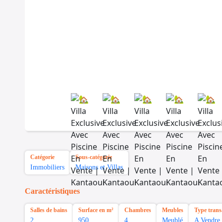
Catégorie
Sous-catégorie
Immobiliers
Maisons et Villas
Caractéristiques
Salles de bains
Surface en m²
Chambres
Meubles
Type trans
2
950
4
Meublé
A Vendre