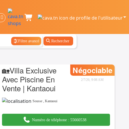
Filtre avancé
Rechercher
🏡Villa Exclusive
Négociable
Avec Piscine En
2/7/26, 9:08 AM
Vente | Kantaoui
Sousse
,
Kantaoui
Numéro de téléphone :
55660538