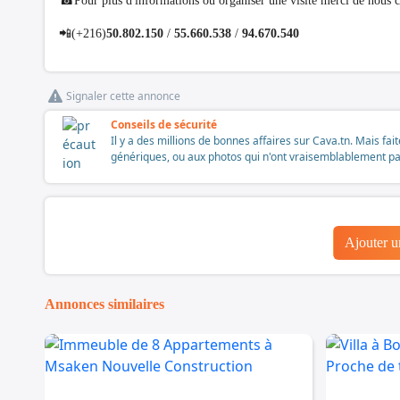
☎Pour plus d'informations ou organiser une visite merci de nous 
📲(+216)
50.802.150
/
55.660.538
/
94.670.540
Signaler cette annonce
Conseils de sécurité
Il y a des millions de bonnes affaires sur Cava.tn. Mais fai
génériques, ou aux photos qui n'ont vraisemblablement pas é
Ajouter 
Annonces similaires