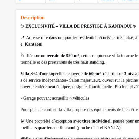
Description
✨ EXCLUSIVITÉ – VILLA DE PRESTIGE À KANTAOUI ✨
📍 Adresse rare dans un quartier résidentiel sécurisé et très prisé, 
e,
Kantaoui
Édifiée sur un
terrain
de
950 m²
, cette somptueuse villa incarne l
tionnelle et des prestations de très haut standing.
Villa S+4
d'une superficie couverte de
600m²
, répartie sur
3 nivea
s de service indépendantes- Salon majestueux, ouvert sur la piscine 
ouverte entièrement équipée, design et fonctionnelle- Piscine privé
• Garage pouvant accueillir 4 véhicules
Pour plus de confort, la villa propose des équipements de bien-être t
💫 Une propriété d’exception avec
titre individuel
, pensée pour un
meilleurs quartiers de Kantaoui (proche d'hôtel KANTA).