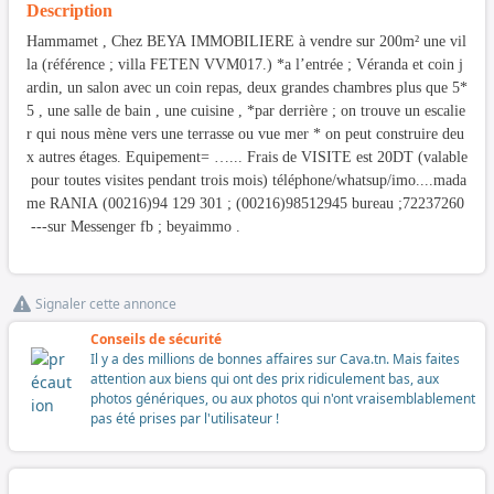
Description
Hammamet , Chez BEYA IMMOBILIERE à vendre sur 200m² une vil
la (référence ; villa FETEN VVM017.) *a l’entrée ; Véranda et coin j
ardin, un salon avec un coin repas, deux grandes chambres plus que 5*
5 , une salle de bain , une cuisine , *par derrière ; on trouve un escalie
r qui nous mène vers une terrasse ou vue mer * on peut construire deu
x autres étages. Equipement= …... Frais de VISITE est 20DT (valable
pour toutes visites pendant trois mois) téléphone/whatsup/imo....mada
me RANIA (00216)94 129 301 ; (00216)98512945 bureau ;72237260
---sur Messenger fb ; beyaimmo .
Signaler cette annonce
Conseils de sécurité
Il y a des millions de bonnes affaires sur Cava.tn. Mais faites
attention aux biens qui ont des prix ridiculement bas, aux
photos génériques, ou aux photos qui n'ont vraisemblablement
pas été prises par l'utilisateur !