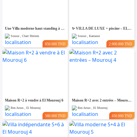
Une Villa moderne haut standing à Chatt Mariem Sousse Vue mer
​✨ VILLA DE LUXE + piscine – EL KANTAOUI, SOUSSE
Sousse , Chatt Meriem
Sousse , Kantaoui
850.000 TND
2.900.000 TND
Maison R+2 à vendre à El Mourouj 6
Maison R+2 avec 2 entrées – Mourouj 4
Ben Arous , El Mourouj
Ben Arous , El Mourouj
580.000 TND
450.000 TND