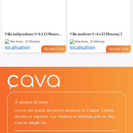
Villa indépendante S+6 à El Mourouj 4
Villa moderne S+4 à El Mourouj 5
Ben Arous , El Mourouj
Ben Arous , El Mourouj
580.000 TND
580.000 TND
À propos de nous
cava.tn site gratuit des petites annonces en Tunisie: Chattez,
discutez et négociez. Les vendeurs et acheteurs prés de chez
vous en simple clic.