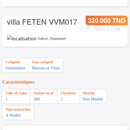
320.000 TND
villa FETEN VVM017
12/15/25, 8:37 AM
Nabeul
,
Hammamet
Catégorie
Sous-catégorie
Immobiliers
Maisons et Villas
Caractéristiques
Salles de bains
Surface en m²
Chambres
Meubles
1
200
2
Non Meublé
Type transaction
A Vendre