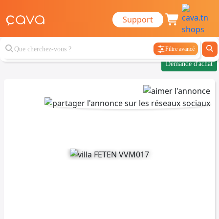
Support
Filtre avancé
Demande d'achat