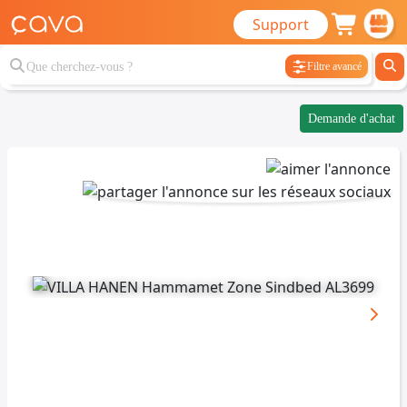
Support
Filtre avancé
Demande d'achat