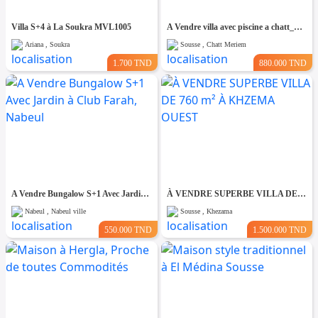
Villa S+4 à La Soukra MVL1005
A Vendre villa avec piscine a chatt_mariem pré résidence Costa
Ariana , Soukra
Sousse , Chatt Meriem
1.700 TND
880.000 TND
A Vendre Bungalow S+1 Avec Jardin à Club Farah, Nabeul
À VENDRE SUPERBE VILLA DE 760 m² À KHZEMA OUEST
Nabeul , Nabeul ville
Sousse , Khezama
550.000 TND
1.500.000 TND