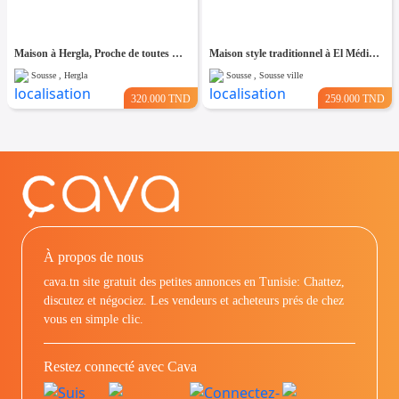
Maison à Hergla, Proche de toutes Commodités
Maison style traditionnel à El Médina Sousse
Sousse , Hergla
Sousse , Sousse ville
320.000 TND
259.000 TND
À propos de nous
cava.tn site gratuit des petites annonces en Tunisie: Chattez,
discutez et négociez. Les vendeurs et acheteurs prés de chez
vous en simple clic.
Restez connecté avec Cava