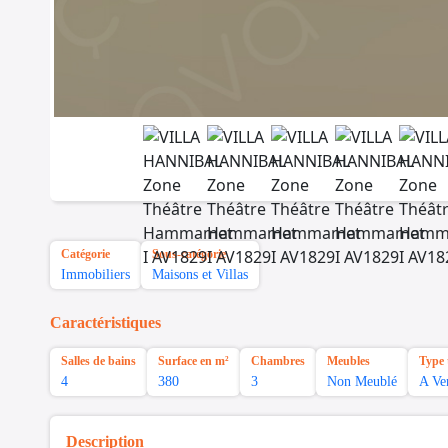
Catégorie
Sous-catégorie
Immobiliers
Maisons et Villas
Caractéristiques
Salles de bains
Surface en m²
Chambres
Meubles
Type 
4
380
3
Non Meublé
A Ve
Description