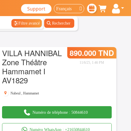
Support
Filtre avancé
Rechercher
VILLA HANNIBAL
890.000 TND
Zone Théâtre
11/6/25, 1:46 PM
Hammamet I
AV1829
Nabeul
,
Hammamet
Numéro de téléphone :
50844610
Numéro WhatsApp :
+21650844610