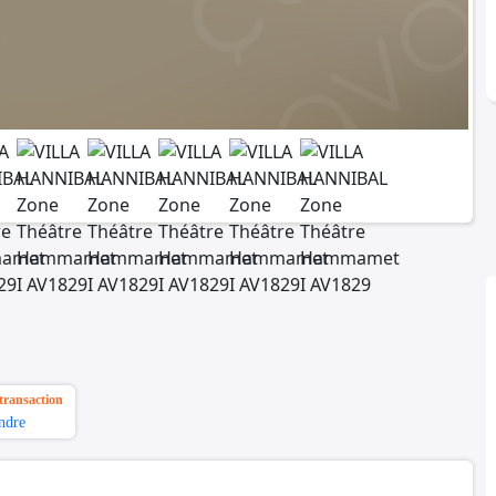
transaction
ndre