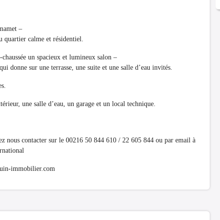
mmamet –
quartier calme et résidentiel.
e-chaussée un spacieux et lumineux salon –
ui donne sur une terrasse, une suite et une salle d’eau invités.
es.
térieur, une salle d’eau, un garage et un local technique.
uvez nous contacter sur le 00216 50 844 610 / 22 605 844 ou par email à
national
mouin-immobilier.com