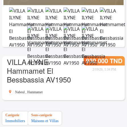
930.000 TND
VILLA ILYNE
Hammamet El
2/19/26, 1:34 PM
Bessbassia AV1950
Nabeul
,
Hammamet
Catégorie
Sous-catégorie
Immobiliers
Maisons et Villas