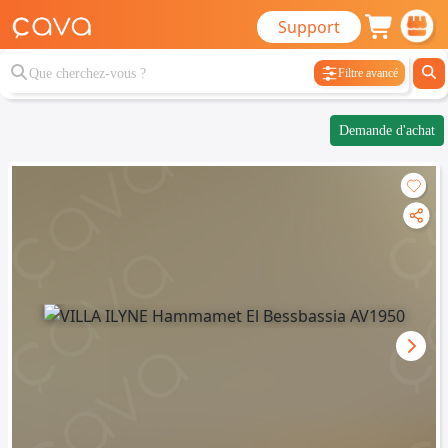
Support
Filtre avancé
Demande d'achat