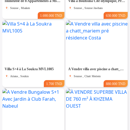
Immeuble de 8 Appartements à Msaken Nouvelle Construction
Villa à Bouhsina Cité olympique, Proche de toutes Commodités
Sousse , Msaken
Sousse , Sousse Jawhara
1.690.000 TND
630.000 TND
Villa S+4 à La Soukra MVL1005
A Vendre villa avec piscine a chatt_mariem pré résidence Costa
Ariana , Soukra
Sousse , Chatt Meriem
1.700 TND
880.000 TND