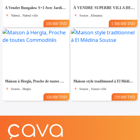
A Vendre Bungalow S+1 Avec Jardin à Club Farah, Nabeul
À VENDRE SUPERBE VILLA DE 760 m² À KHZEMA OUEST
Nabeul , Nabeul ville
Sousse , Khezama
550.000 TND
1.500.000 TND
Maison à Hergla, Proche de toutes Commodités
Maison style traditionnel à El Médina Sousse
Sousse , Hergla
Sousse , Sousse ville
320.000 TND
259.000 TND