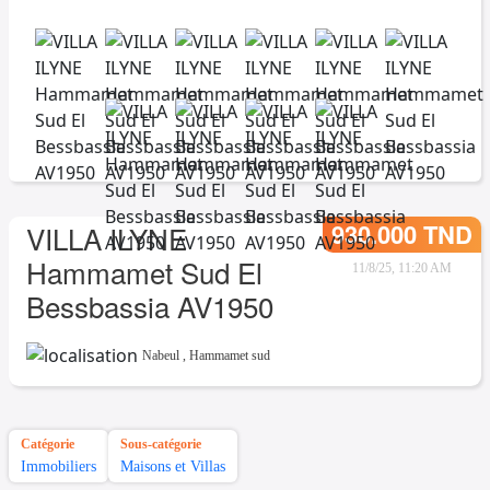
930.000 TND
VILLA ILYNE
Hammamet Sud El
11/8/25, 11:20 AM
Bessbassia AV1950
Nabeul
,
Hammamet sud
Catégorie
Sous-catégorie
Immobiliers
Maisons et Villas