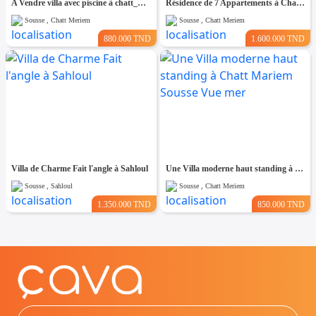
A Vendre villa avec piscine à chatt_mariem pré résidence Costa
Résidence de 7 Appartements à Chatt Mariem prés de la Mer
Sousse , Chatt Meriem
Sousse , Chatt Meriem
880.000 TND
1.600.000 TND
Villa de Charme Fait l'angle à Sahloul
Une Villa moderne haut standing à Chatt Mariem Sousse Vue mer
Sousse , Sahloul
Sousse , Chatt Meriem
1.350.000 TND
850.000 TND