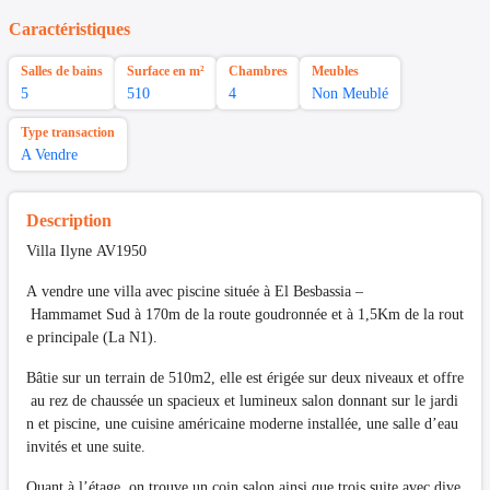
Caractéristiques
Salles de bains
Surface en m²
Chambres
Meubles
5
510
4
Non Meublé
Type transaction
A Vendre
Description
Villa Ilyne AV1950
A vendre une villa avec piscine située à El Besbassia –
Hammamet Sud à 170m de la route goudronnée et à 1,5Km de la rout
e principale (La N1).
Bâtie sur un terrain de 510m2, elle est érigée sur deux niveaux et offre
au rez de chaussée un spacieux et lumineux salon donnant sur le jardi
n et piscine, une cuisine américaine moderne installée, une salle d’eau
invités et une suite.
Quant à l’étage, on trouve un coin salon ainsi que trois suite avec dive