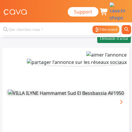
Support
Filtre avancé
Demande d'achat