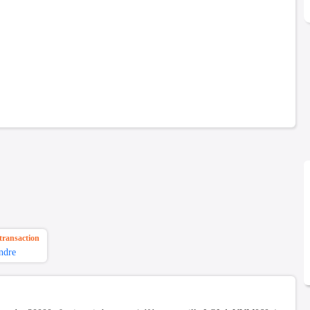
transaction
ndre