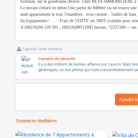
Soliman, sur le goudronne directe .Chez BEYA IMMOBILIERE à ve
Le terrain clôturé en béton Une partie de 6000m² ou on trouve une 
ands appartement le tout 7chambres , trois cuisine , 5salles de bain ,
lla Equipement= …... Frais de VISITE est 30DT (valable pour tout
A (00216)94 129 301 ; (00216)98512945 bureau ;72237260 ---sur 
Signaler cette annonce
Conseils de sécurité
Il y a des millions de bonnes affaires sur Cava.tn. Mais fai
génériques, ou aux photos qui n'ont vraisemblablement pas é
Ajouter 
Annonces similaires