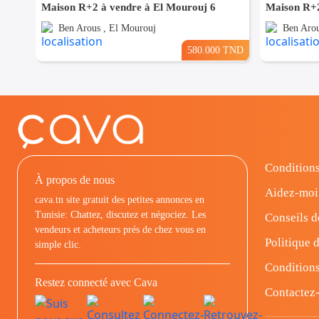
Maison R+2 à vendre à El Mourouj 6
Maison R+2
Ben Arous , El Mourouj
Ben Arou
580.000 TND
Conditions
À propos de nous
Aidez-moi
cava.tn site gratuit des petites annonces en
Tunisie: Chattez, discutez et négociez. Les
Conseils d
vendeurs et acheteurs prés de chez vous en
Politique d
simple clic.
Conditions
Restez connecté avec Cava
Contactez