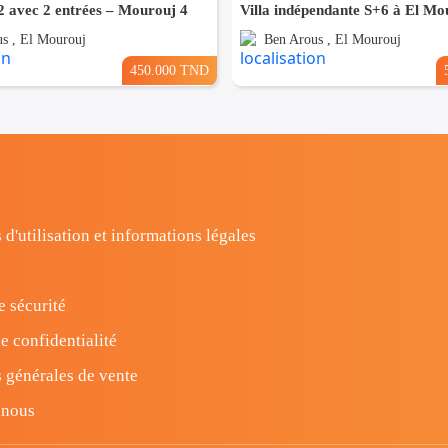
 avec 2 entrées – Mourouj 4
Villa indépendante S+6 à El Mo
s , El Mourouj
Ben Arous , El Mourouj
450.000 TND
 d'utilisation et informations légales
e sécurité
e confidentialité
 générales de vente
-nous