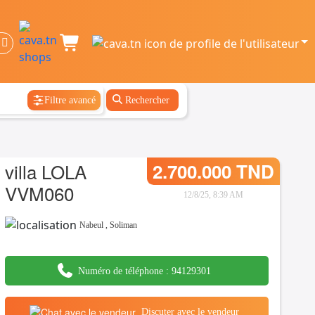
Filtre avancé
Rechercher
villa LOLA
2.700.000 TND
VVM060
12/8/25, 8:39 AM
Nabeul
,
Soliman
Numéro de téléphone :
94129301
Discuter avec le vendeur