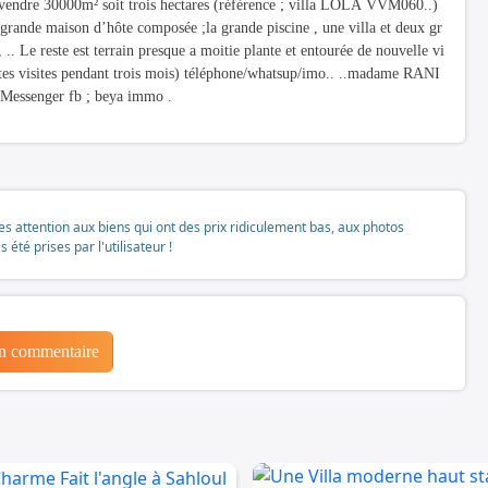
ndre 30000m² soit trois hectares (référence ; villa LOLA VVM060..)
grande maison d’hôte composée ;la grande piscine , une villa et deux gr
 .. Le reste est terrain presque a moitie plante et entourée de nouvelle vi
es visites pendant trois mois) téléphone/whatsup/imo.. ..madame RANI
Messenger fb ; beya immo .
tes attention aux biens qui ont des prix ridiculement bas, aux photos
té prises par l'utilisateur !
un commentaire