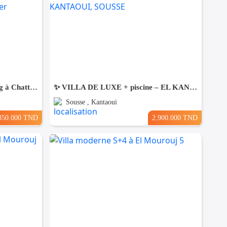
Une Villa moderne haut standing à Chatt Mariem Sousse Vue mer
​✨ VILLA DE LUXE + piscine – EL KANTAOUI, SOUSSE
Sousse , Kantaoui
850.000 TND
2.900.000 TND