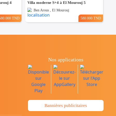
urouj 4
Villa moderne S+4 à El Mourouj 5
Ben Arous , El Mourouj
580.000 TND
580.000 TND
Nos applications
Bannières publicitaires