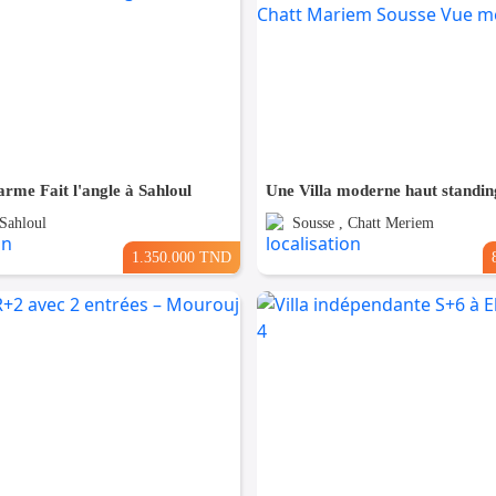
arme Fait l'angle à Sahloul
 Sahloul
Sousse , Chatt Meriem
1.350.000 TND