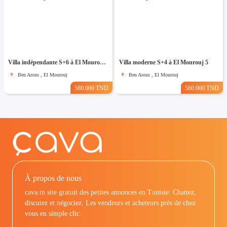
Villa indépendante S+6 à El Mourouj 4
Villa moderne S+4 à El Mourouj 5
Ben Arous , El Mourouj
Ben Arous , El Mourouj
580.000 TND
580.000 TND
À propos de nous
cava.tn site gratuit des petites annonces en Tunisie: Chattez,
discutez et négociez. Les vendeurs et acheteurs prés de chez
vous en simple clic.