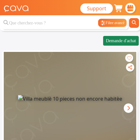
Support
Filtre avancé
Demande d'achat