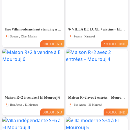
Une Villa moderne haut standing à Chatt Mariem Sousse Vue mer
​✨ VILLA DE LUXE + piscine – EL KANTAOUI, SOUSSE
Sousse , Chatt Meriem
Sousse , Kantaoui
850.000 TND
2.900.000 TND
Maison R+2 à vendre à El Mourouj 6
Maison R+2 avec 2 entrées – Mourouj 4
Ben Arous , El Mourouj
Ben Arous , El Mourouj
580.000 TND
450.000 TND