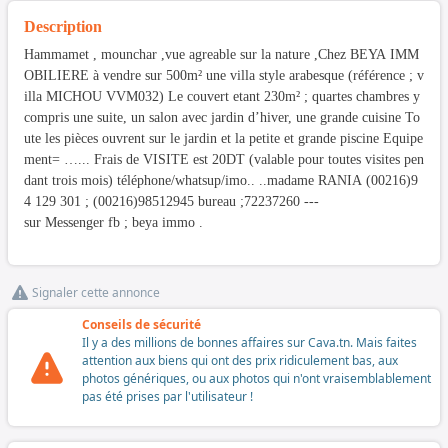
Description
Hammamet , mounchar ,vue agreable sur la nature ,Chez BEYA IMM
OBILIERE à vendre sur 500m² une villa style arabesque (référence ; v
illa MICHOU VVM032) Le couvert etant 230m² ; quartes chambres y
compris une suite, un salon avec jardin d’hiver, une grande cuisine To
ute les pièces ouvrent sur le jardin et la petite et grande piscine Equipe
ment= …... Frais de VISITE est 20DT (valable pour toutes visites pen
dant trois mois) téléphone/whatsup/imo.. ..madame RANIA (00216)9
4 129 301 ; (00216)98512945 bureau ;72237260 ---
sur Messenger fb ; beya immo .
Signaler cette annonce
Conseils de sécurité
Il y a des millions de bonnes affaires sur Cava.tn. Mais faites
attention aux biens qui ont des prix ridiculement bas, aux
photos génériques, ou aux photos qui n'ont vraisemblablement
pas été prises par l'utilisateur !