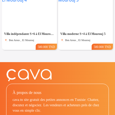
Villa indépendante S+6 à El Mourouj 4
Villa moderne S+4 à El Mourouj 5
Ben Arous , El Mourouj
Ben Arous , El Mourouj
580.000 TND
580.000 TND
À propos de nous
cava.tn site gratuit des petites annonces en Tunisie: Chattez,
discutez et négociez. Les vendeurs et acheteurs prés de chez
vous en simple clic.