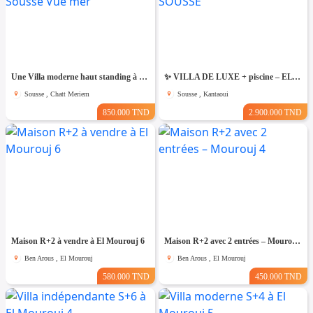
Une Villa moderne haut standing à Chatt Mariem Sousse Vue mer
​✨ VILLA DE LUXE + piscine – EL KANTAOUI, SOUSSE
Sousse , Chatt Meriem
Sousse , Kantaoui
850.000 TND
2.900.000 TND
Maison R+2 à vendre à El Mourouj 6
Maison R+2 avec 2 entrées – Mourouj 4
Ben Arous , El Mourouj
Ben Arous , El Mourouj
580.000 TND
450.000 TND