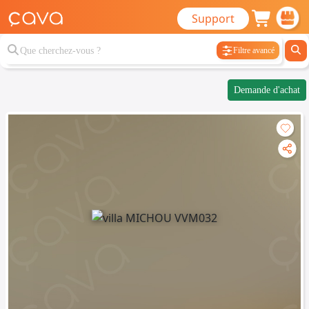
Support
Filtre avancé
Demande d'achat