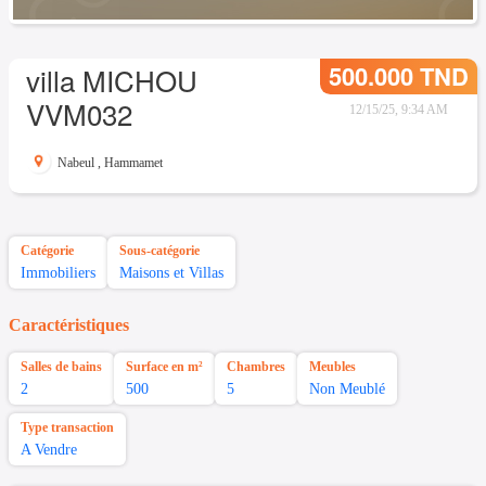
500.000 TND
villa MICHOU
VVM032
12/15/25, 9:34 AM
Nabeul
,
Hammamet
Catégorie
Sous-catégorie
Immobiliers
Maisons et Villas
Caractéristiques
Salles de bains
Surface en m²
Chambres
Meubles
2
500
5
Non Meublé
Type transaction
A Vendre