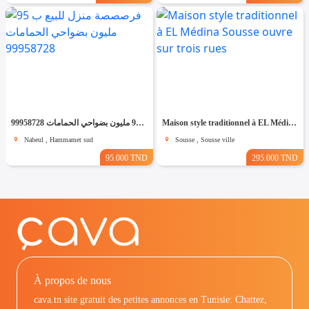
فرصصصة منزل للبيع ب 95 مليون بضواحي الحمامات 99958728
Maison style traditionnel à EL Médina Sousse ouvre sur trois rues
Nabeul , Hammamet sud
Sousse , Sousse ville
95.000 TND
295.000 TND
À propos de nous
cava.tn site gratuit des petites annonces en Tunisie: Chattez,