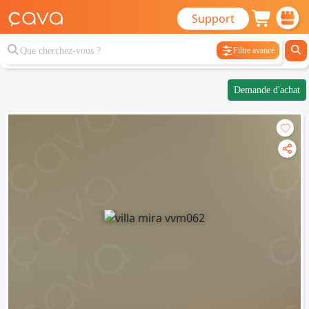
Support
Filtre avancé
Demande d'achat