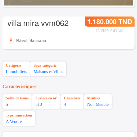
1.180.000 TND
villa mira vvm062
12/15/25, 9:03 AM
Nabeul
,
Hammamet
Catégorie
Sous-catégorie
Immobiliers
Maisons et Villas
Caractéristiques
Salles de bains
Surface en m²
Chambres
Meubles
5
510
4
Non Meublé
Type transaction
A Vendre