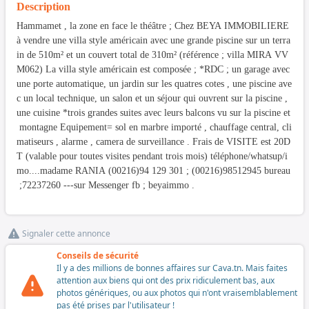
Description
Hammamet , la zone en face le théâtre ; Chez BEYA IMMOBILIERE
à vendre une villa style américain avec une grande piscine sur un terra
in de 510m² et un couvert total de 310m² (référence ; villa MIRA VV
M062) La villa style américain est composée ; *RDC ; un garage avec
une porte automatique, un jardin sur les quatres cotes , une piscine ave
c un local technique, un salon et un séjour qui ouvrent sur la piscine ,
une cuisine *trois grandes suites avec leurs balcons vu sur la piscine et
montagne Equipement= sol en marbre importé , chauffage central, cli
matiseurs , alarme , camera de surveillance . Frais de VISITE est 20D
T (valable pour toutes visites pendant trois mois) téléphone/whatsup/i
mo....madame RANIA (00216)94 129 301 ; (00216)98512945 bureau
;72237260 ---sur Messenger fb ; beyaimmo .
Signaler cette annonce
Conseils de sécurité
Il y a des millions de bonnes affaires sur Cava.tn. Mais faites
attention aux biens qui ont des prix ridiculement bas, aux
photos génériques, ou aux photos qui n'ont vraisemblablement
pas été prises par l'utilisateur !