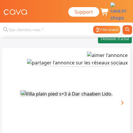
Support
Filtre avancé
Demande d'achat