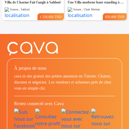
Villa de Charme Fait l'angle à Sahloul
Une Villa moderne haut standing à Chatt Mariem Sousse Vue mer
Sousse , Sahloul
Sousse , Chatt Meriem
1.350.000 TND
850.000 TND
À propos de nous
cava.tn site gratuit des petites annonces en Tunisie: Chattez,
discutez et négociez. Les vendeurs et acheteurs prés de chez
vous en simple clic.
Restez connecté avec Cava