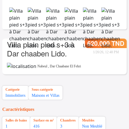
620.000 TND
Villa plain pied s+3 à
Dar chaaben Lido.
1/20/26, 12:48 PM
Nabeul
,
Dar Chaabane El Fehri
Catégorie
Sous-catégorie
Immobiliers
Maisons et Villas
Caractéristiques
Salles de bains
Surface en m²
Chambres
Meubles
1
416
3
Non Meublé