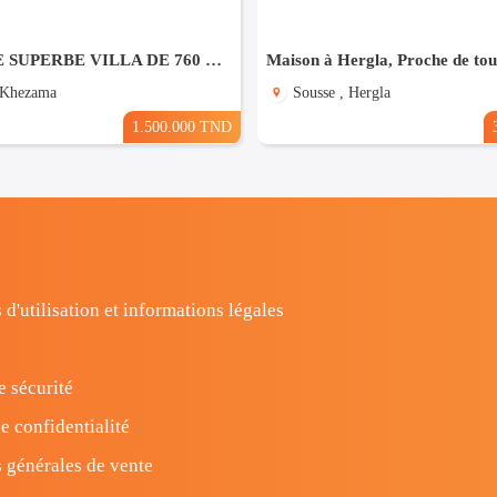
À VENDRE SUPERBE VILLA DE 760 m² À KHZEMA OUEST
 Khezama
Sousse , Hergla
1.500.000 TND
 d'utilisation et informations légales
e sécurité
e confidentialité
 générales de vente