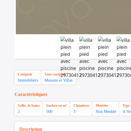
Catégorie
Sous-catégorie
Immobiliers
Maisons et Villas
Caractéristiques
Salles de bains
Surface en m²
Chambres
Meubles
Type 
2
500
3
Non Meublé
A Ve
Description