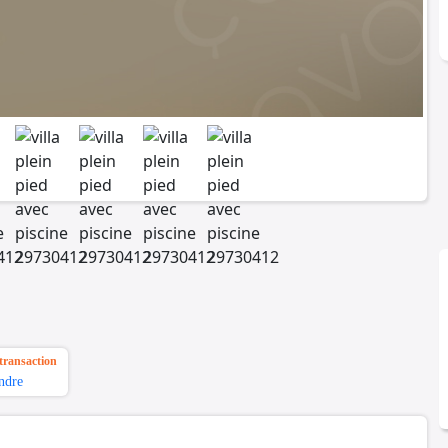
transaction
ndre