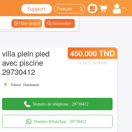
Support
Filtre avancé
Rechercher
villa plein pied
450.000 TND
avec piscine
11/24/25, 10:18 AM
29730412
Nabeul
,
Hammamet
Numéro de téléphone :
29730412
Numéro WhatsApp :
29730412