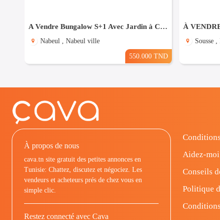
A Vendre Bungalow S+1 Avec Jardin à Club Farah, Nabeul
Nabeul , Nabeul ville
Sousse ,
550.000 TND
Conditions
À propos de nous
Aidez-moi
cava.tn site gratuit des petites annonces en
Tunisie: Chattez, discutez et négociez. Les
Conseils d
vendeurs et acheteurs prés de chez vous en
Politique d
simple clic.
Conditions
Restez connecté avec Cava