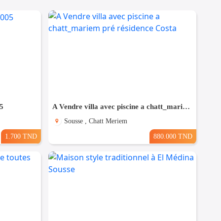
5
A Vendre villa avec piscine a chatt_mariem pré résidence Costa
Sousse , Chatt Meriem
1.700 TND
880.000 TND