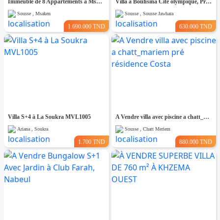
Immeuble de 8 Appartements à Msaken Nouvelle Construction
Villa à Bouhsina Cité olympique, Proche de toutes Commodités
Sousse , Msaken
Sousse , Sousse Jawhara
1.690.000 TND
630.000 TND
Villa S+4 à La Soukra MVL1005
A Vendre villa avec piscine a chatt_mariem pré résidence Costa
Ariana , Soukra
Sousse , Chatt Meriem
1.700 TND
880.000 TND