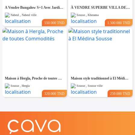
A Vendre Bungalow S+1 Avec Jardin à Club Farah, Nabeul
À VENDRE SUPERBE VILLA DE 760 m² À KHZEMA OUEST
Nabeul , Nabeul ville
Sousse , Khezama
550.000 TND
1.500.000 TND
Maison à Hergla, Proche de toutes Commodités
Maison style traditionnel à El Médina Sousse
Sousse , Hergla
Sousse , Sousse ville
320.000 TND
259.000 TND