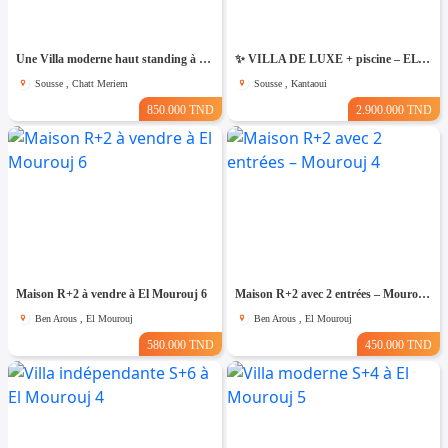
Une Villa moderne haut standing à Chatt Mariem Sousse Vue mer
​✨ VILLA DE LUXE + piscine – EL KANTAOUI, SOUSSE
Sousse , Chatt Meriem
Sousse , Kantaoui
850.000 TND
2.900.000 TND
Maison R+2 à vendre à El Mourouj 6
Maison R+2 avec 2 entrées – Mourouj 4
Ben Arous , El Mourouj
Ben Arous , El Mourouj
580.000 TND
450.000 TND