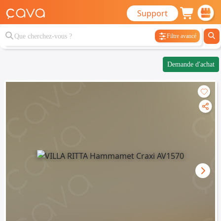
Support
Filtre avancé
Demande d'achat