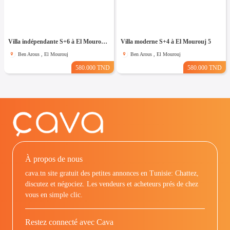
Villa indépendante S+6 à El Mourouj 4
Villa moderne S+4 à El Mourouj 5
Ben Arous , El Mourouj
Ben Arous , El Mourouj
580.000 TND
580.000 TND
À propos de nous
cava.tn site gratuit des petites annonces en Tunisie: Chattez,
discutez et négociez. Les vendeurs et acheteurs prés de chez
vous en simple clic.
Restez connecté avec Cava