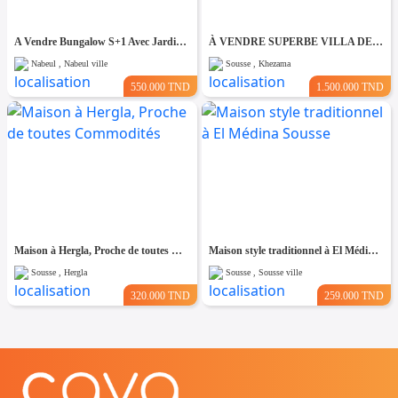
A Vendre Bungalow S+1 Avec Jardin à Club Farah, Nabeul
À VENDRE SUPERBE VILLA DE 760 m² À KHZEMA OUEST
Nabeul , Nabeul ville
Sousse , Khezama
550.000 TND
1.500.000 TND
Maison à Hergla, Proche de toutes Commodités
Maison style traditionnel à El Médina Sousse
Sousse , Hergla
Sousse , Sousse ville
320.000 TND
259.000 TND