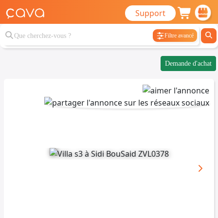
Support
Filtre avancé
Demande d'achat