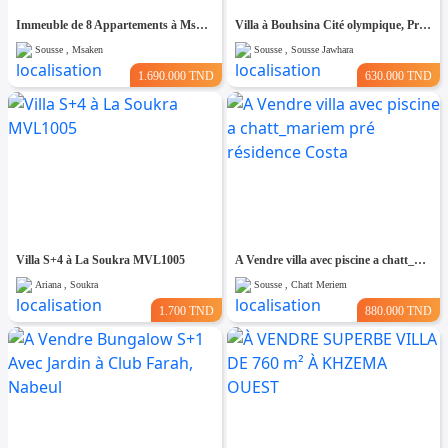
Immeuble de 8 Appartements à Msaken Nouvelle Construction
Villa à Bouhsina Cité olympique, Proche de toutes Commodités
Sousse , Msaken
Sousse , Sousse Jawhara
1.690.000 TND
630.000 TND
Villa S+4 à La Soukra MVL1005
A Vendre villa avec piscine a chatt_mariem pré résidence Costa
Ariana , Soukra
Sousse , Chatt Meriem
1.700 TND
880.000 TND