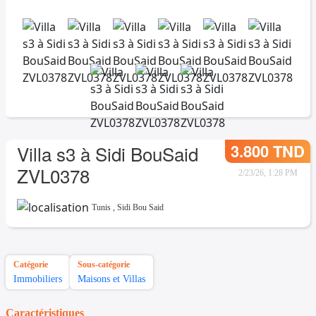
3.800 TND
Villa s3 à Sidi BouSaid
ZVL0378
2/23/26, 1:28 PM
Tunis
,
Sidi Bou Said
Catégorie
Sous-catégorie
Immobiliers
Maisons et Villas
Caractéristiques