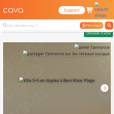
Support
Filtre avancé
Demande d'achat