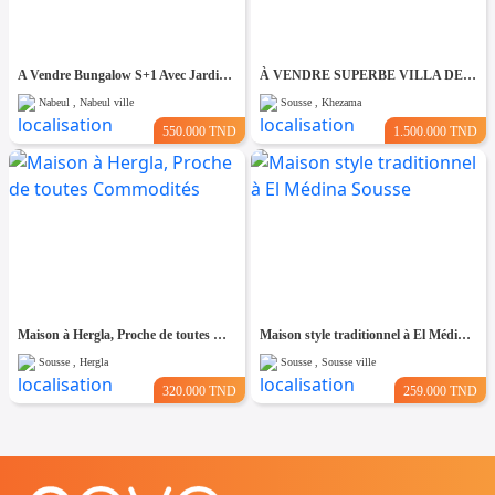
A Vendre Bungalow S+1 Avec Jardin à Club Farah, Nabeul
À VENDRE SUPERBE VILLA DE 760 m² À KHZEMA OUEST
Nabeul , Nabeul ville
Sousse , Khezama
550.000 TND
1.500.000 TND
Maison à Hergla, Proche de toutes Commodités
Maison style traditionnel à El Médina Sousse
Sousse , Hergla
Sousse , Sousse ville
320.000 TND
259.000 TND