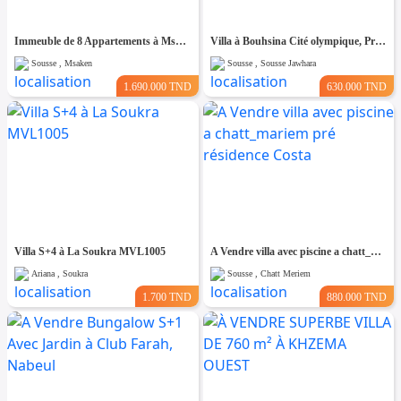
Immeuble de 8 Appartements à Msaken Nouvelle Construction
Villa à Bouhsina Cité olympique, Proche de toutes Commodités
Sousse , Msaken
Sousse , Sousse Jawhara
1.690.000 TND
630.000 TND
Villa S+4 à La Soukra MVL1005
A Vendre villa avec piscine a chatt_mariem pré résidence Costa
Ariana , Soukra
Sousse , Chatt Meriem
1.700 TND
880.000 TND